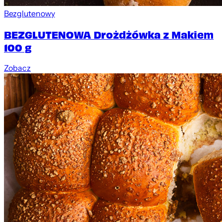
Bezglutenowy
BEZGLUTENOWA Drożdżówka z Makiem
100 g
Zobacz