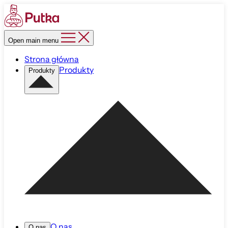
Open main menu
Strona główna
Produkty
Produkty
O nas
O nas