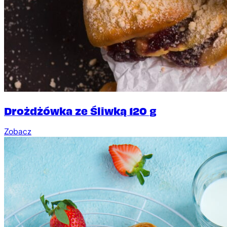
Drożdżówka ze Śliwką 120 g
Zobacz