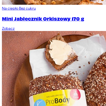
Na ciepło
Bez cukru
Mini Jabłecznik Orkiszowy 170 g
Zobacz