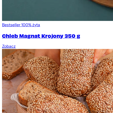
Bestseller
100% żyta
Chleb Magnat Krojony 350 g
Zobacz