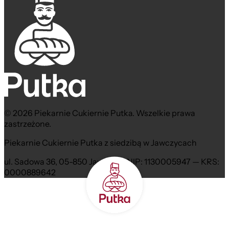
© 2026 Piekarnie Cukiernie Putka. Wszelkie prawa
zastrzeżone.
Piekarnie Cukiernie Putka z siedzibą w Jawczycach
ul. Sadowa 36, 05-850 Jawczyce NIP: 1130005947 — KRS:
0000889642