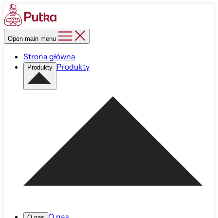
Open main menu
Strona główna
Produkty
Produkty
O nas
O nas