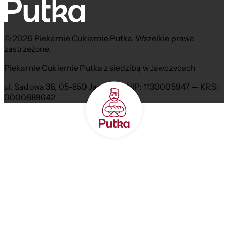
© 2026 Piekarnie Cukiernie Putka. Wszelkie prawa
zastrzeżone.
Piekarnie Cukiernie Putka z siedzibą w Jawczycach
ul. Sadowa 36, 05-850 Jawczyce NIP: 1130005947 — KRS:
0000889642