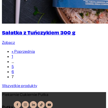
Sałatka z Tuńczykiem 300 g
Zobacz
« Poprzednia
1
…
5
6
7
Wszystkie produkty
Piekarnie Cukiernie Putka
Putka