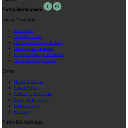
Putka Bez Glutenu
Nasze Produkty
Pieczywo
Cukiernictwo
Od śniadania do kolacji
Menu śniadaniowe
Produkty bezglutenowe
Tort na każdą okazję
O nas
Nasza historia
Świat Putki
Świeżo Upieczone
Księga Inspiracji
Aktualności
Putwory
Putka Dla Każdego