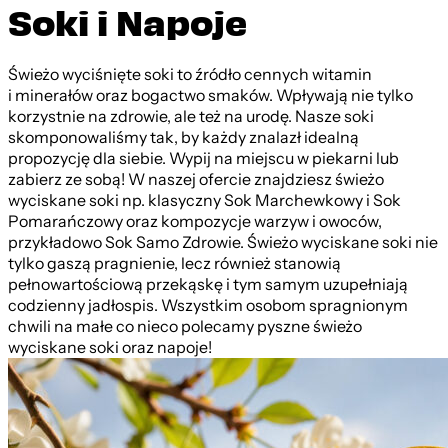
Soki i Napoje
Świeżo wyciśnięte soki to źródło cennych witamin
i minerałów oraz bogactwo smaków. Wpływają nie tylko
korzystnie na zdrowie, ale też na urodę. Nasze soki
skomponowaliśmy tak, by każdy znalazł idealną
propozycję dla siebie. Wypij na miejscu w piekarni lub
zabierz ze sobą! W naszej ofercie znajdziesz świeżo
wyciskane soki np. klasyczny Sok Marchewkowy i Sok
Pomarańczowy oraz kompozycje warzyw i owoców,
przykładowo Sok Samo Zdrowie. Świeżo wyciskane soki nie
tylko gaszą pragnienie, lecz również stanowią
pełnowartościową przekąskę i tym samym uzupełniają
codzienny jadłospis. Wszystkim osobom spragnionym
chwili na małe co nieco polecamy pyszne świeżo
wyciskane soki oraz napoje!