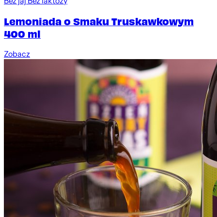
Bez jaj
Bez laktozy
Lemoniada o Smaku Truskawkowym
400 ml
Zobacz