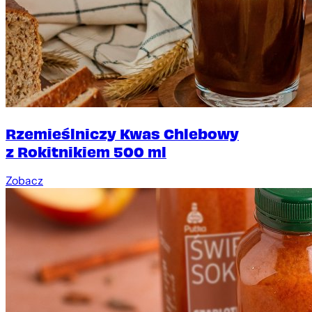
Rzemieślniczy Kwas Chlebowy
z Rokitnikiem 500 ml
Zobacz