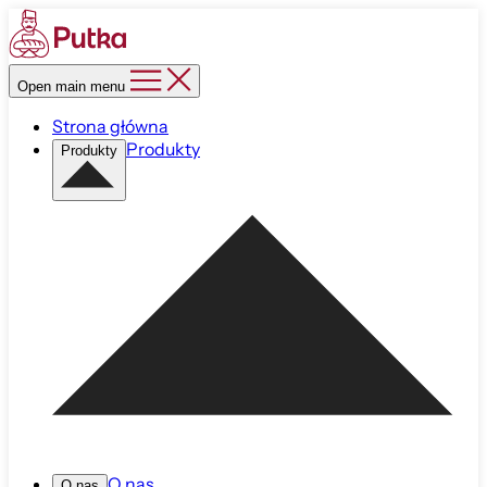
Open main menu
Strona główna
Produkty
Produkty
O nas
O nas