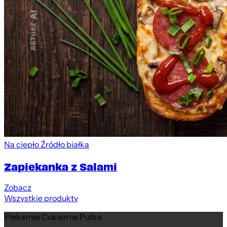
Na ciepło
Źródło białka
Zapiekanka z Salami
Zobacz
Wszystkie produkty
Piekarnie Cukiernie Putka