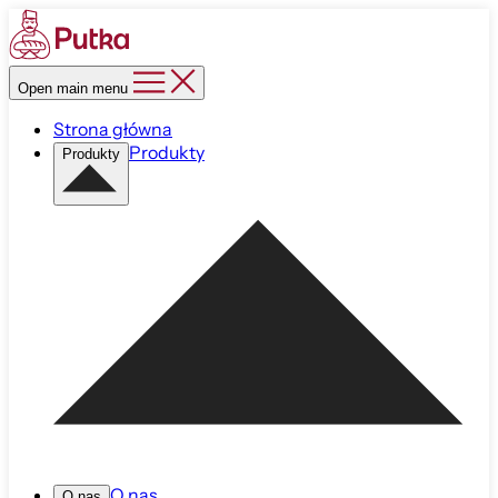
Open main menu
Strona główna
Produkty
Produkty
O nas
O nas