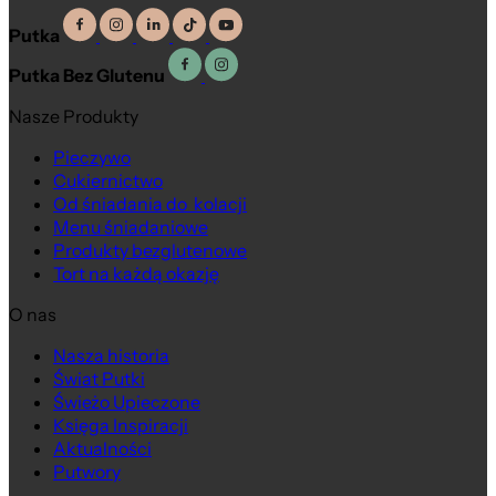
Putka
Putka Bez Glutenu
Nasze Produkty
Pieczywo
Cukiernictwo
Od śniadania do kolacji
Menu śniadaniowe
Produkty bezglutenowe
Tort na każdą okazję
O nas
Nasza historia
Świat Putki
Świeżo Upieczone
Księga Inspiracji
Aktualności
Putwory