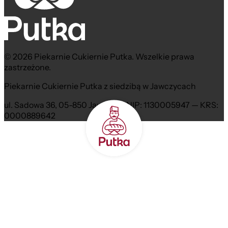
© 2026 Piekarnie Cukiernie Putka. Wszelkie prawa
zastrzeżone.
Piekarnie Cukiernie Putka z siedzibą w Jawczycach
ul. Sadowa 36, 05-850 Jawczyce NIP: 1130005947 — KRS:
0000889642