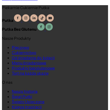
Piekarnie Cukiernie Putka
Putka
Putka Bez Glutenu
Nasze Produkty
Pieczywo
Cukiernictwo
Od śniadania do kolacji
Menu śniadaniowe
Produkty bezglutenowe
Tort na każdą okazję
O nas
Nasza historia
Świat Putki
Świeżo Upieczone
Księga Inspiracji