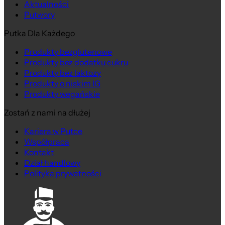
Aktualności
Putwory
Putka Dla Każdego
Produkty bezglutenowe
Produkty bez dodatku cukru
Produkty bez laktozy
Produkty o niskim IG
Produkty wegańskie
Zostań z nami na dłużej
Kariera w Putce
Współpraca
Kontakt
Dział handlowy
Polityka prywatności