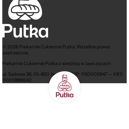
© 2026 Piekarnie Cukiernie Putka. Wszelkie prawa
zastrzeżone.
Piekarnie Cukiernie Putka z siedzibą w Jawczycach
ul. Sadowa 36, 05-850 Jawczyce NIP: 1130005947 — KRS:
0000889642