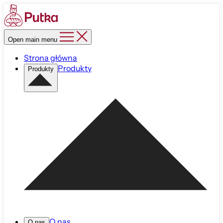
Open main menu
Strona główna
Produkty
Produkty
O nas
O nas