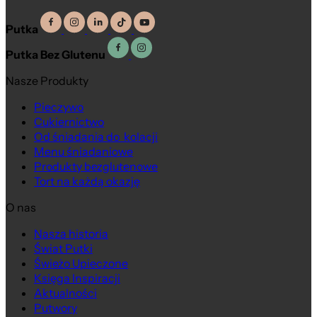
Putka
Putka Bez Glutenu
Nasze Produkty
Pieczywo
Cukiernictwo
Od śniadania do kolacji
Menu śniadaniowe
Produkty bezglutenowe
Tort na każdą okazję
O nas
Nasza historia
Świat Putki
Świeżo Upieczone
Księga Inspiracji
Aktualności
Putwory