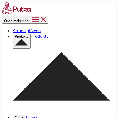
Open main menu
Strona główna
Produkty
Produkty
O nas
O nas