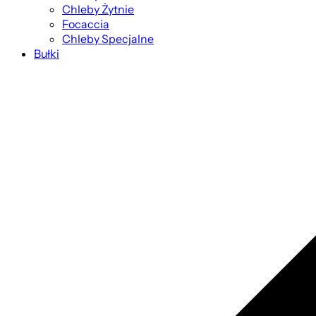
Chleby Żytnie
Focaccia
Chleby Specjalne
Bułki