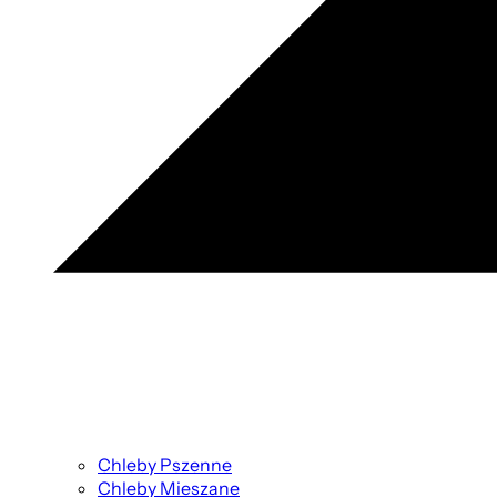
Chleby Pszenne
Chleby Mieszane