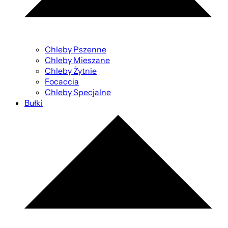
Chleby Pszenne
Chleby Mieszane
Chleby Żytnie
Focaccia
Chleby Specjalne
Bułki