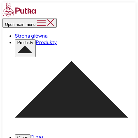
Open main menu
Strona główna
Produkty
Produkty
O nas
O nas