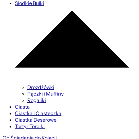
Słodkie Bułki
Drożdżówki
Pączki i Muffiny
Rogaliki
Ciasta
Ciastka i Ciasteczka
Ciastka Deserowe
Torty i Torciki
Od Śniadania do Kolacji