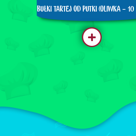
 LIŚCI
BUŁKI TARTEJ OD PUTKI (OLIWKA - 10 
 LAT)