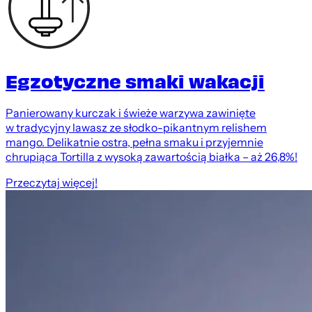
Egzotyczne smaki wakacji
Panierowany kurczak i świeże warzywa zawinięte
w tradycyjny lawasz ze słodko-pikantnym relishem
mango. Delikatnie ostra, pełna smaku i przyjemnie
chrupiąca Tortilla z wysoką zawartością białka – aż 26,8%!
Przeczytaj więcej!