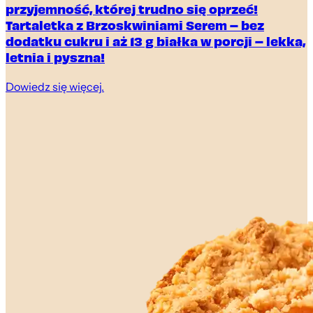
przyjemność, której trudno się oprzeć!
Tartaletka z Brzoskwiniami Serem – bez
dodatku cukru i aż 13 g białka w porcji – lekka,
letnia i pyszna!
Dowiedz się więcej.