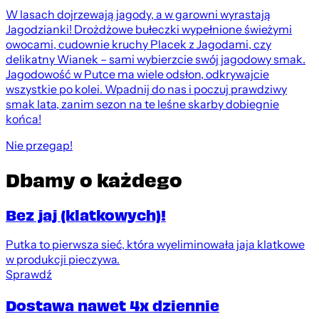
W lasach dojrzewają jagody, a w garowni wyrastają
Jagodzianki! Drożdżowe bułeczki wypełnione świeżymi
owocami, cudownie kruchy Placek z Jagodami, czy
delikatny Wianek – sami wybierzcie swój jagodowy smak.
Jagodowość w Putce ma wiele odsłon, odkrywajcie
wszystkie po kolei. Wpadnij do nas i poczuj prawdziwy
smak lata, zanim sezon na te leśne skarby dobiegnie
końca!
Nie przegap!
Dbamy o każdego
Bez jaj (klatkowych)!
Putka to pierwsza sieć, która wyeliminowała jaja klatkowe
w produkcji pieczywa.
Sprawdź
Dostawa nawet 4x dziennie