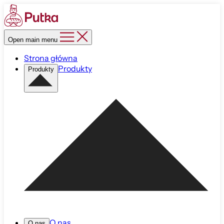
Open main menu
Strona główna
Produkty
Produkty
O nas
O nas