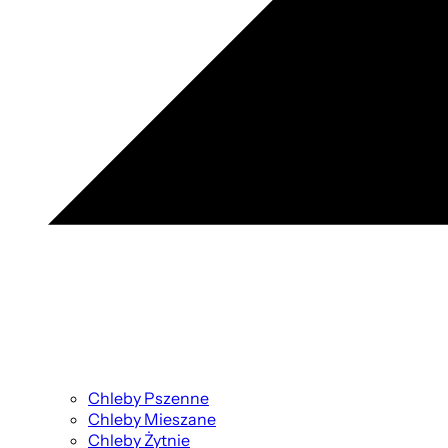
Chleby Pszenne
Chleby Mieszane
Chleby Żytnie