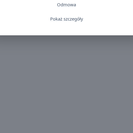
Odmowa
Pokaż szczegóły