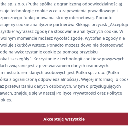
tka sp. z o.o. (Putka spółka z ograniczoną odpowiedzialnością)
osuje technologię cookie w celu zapewnienia prawidłowego i
zpiecznego funkcjonowania strony internetowej. Ponadto
osujemy cookie analityczne partnerów. Klikając przycisk „Akceptuj
zystkie” wyrażasz zgodę na stosowanie analitycznych cookie. W
wolnym momencie możesz wycofać zgodę. Wycofanie zgody nie
wołuje skutków wstecz. Ponadto możesz dowolnie dostosować
odę na wykorzystanie cookie za pomocą przycisku
Pokaż szczegóły". Korzystanie z technologii cookie w powyższych
lach związane jest z przetwarzaniem danych osobowych.
ministratorem danych osobowych jest Putka sp. z o.o. (Putka
ółka z ograniczoną odpowiedzialnością) . Więcej informacji o coo
az przetwarzaniu danych osobowych, w tym o przysługujących
awach, znajduje się w naszej Polityce Prywatności oraz Polityce
okies.
Akceptuję wszystkie