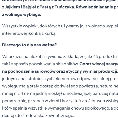
z Jajkiem i Bajgiel z Pastą z Tuńczyka. Również śniadanie
z wolnego wybiegu.
Wszystkie wypieki, do których używamy jaj z wolnego wypie
internetowej ikonką z kurką.
Dlaczego to dla nas ważne?
Współczesna filozofia żywienia zakłada, że jakość produktu t
także sposób pozyskiwania składników.
Coraz więcej nasz
na pochodzenie surowców oraz etyczny wymiar produkcji
jednym z najistotniejszych elementów odpowiedzialnej prod
wybiegu mają stały dostęp do świeżego powietrza, naturalneg
mniej niż 4 m² na jedną nioskę) umożliwiającej bardziej n
poruszać się, grzebać w ziemi i korzystać z roślinnych wybi
który spełnia wszystkie wymagania chowu ściółkowego, a 
dostęp do środowiska zewnętrznego.