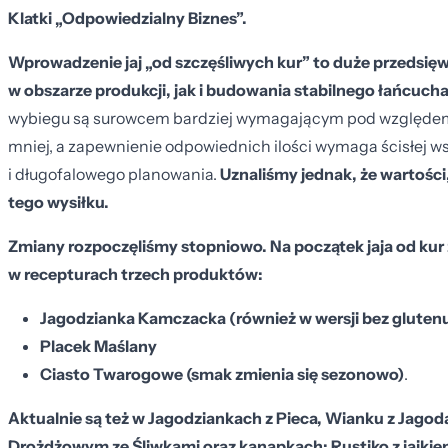
Klatki „Odpowiedzialny Biznes”.
Wprowadzenie jaj „od szczęśliwych kur” to duże przedsi
w obszarze produkcji, jak i budowania stabilnego łańcuch
wybiegu są surowcem bardziej wymagającym pod względem 
mniej, a zapewnienie odpowiednich ilości wymaga ścisłej 
i długofalowego planowania.
Uznaliśmy jednak, że wartości,
tego wysiłku.
Zmiany rozpoczęliśmy stopniowo. Na początek jaja od kur 
w recepturach trzech produktów:
Jagodzianka Kamczacka (również w wersji bez gluten
Placek Maślany
Ciasto Twarogowe (smak zmienia się sezonowo)
.
Aktualnie są też w Jagodziankach z Pieca, Wianku z Jago
Drożdżowym ze Śliwkami oraz kanapkach: Rustiko z jajkie