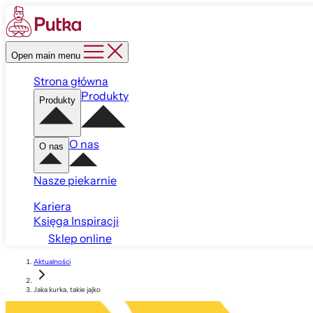
Open main menu
Strona główna
Produkty
Produkty
O nas
O nas
Nasze piekarnie
Kariera
Księga Inspiracji
Sklep online
Aktualności
Jaka kurka, takie jajko