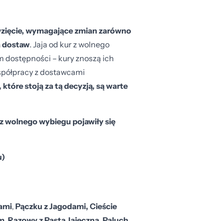
ęwzięcie, wymagające zmian zarówno
a dostaw
. Jaja od kur z wolnego
dostępności – kury znoszą ich
współpracy z dostawcami
 które stoją za tą decyzją, są warte
z wolnego wybiegu pojawiły się
u)
dami
,
Pączku z Jagodami, Cieście
m, Razowy z Pastą Jajeczną, Paluch