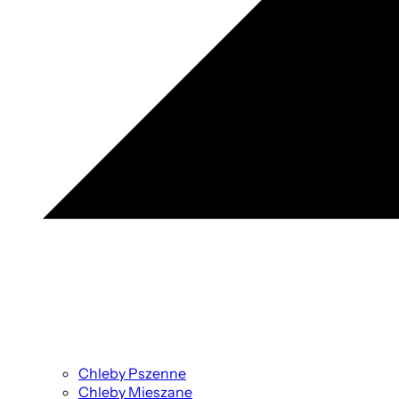
Chleby Pszenne
Chleby Mieszane