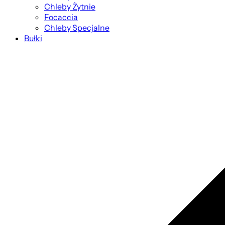
Chleby Żytnie
Focaccia
Chleby Specjalne
Bułki