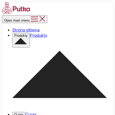
Open main menu
Strona główna
Produkty
Produkty
O nas
O nas