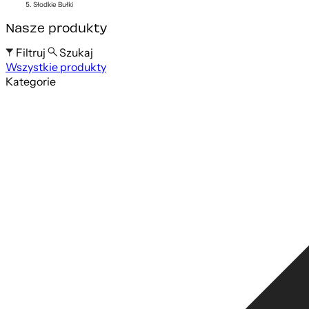
Słodkie Bułki
Nasze produkty
Filtruj
Szukaj
Wszystkie produkty
Szukaj po nazwie produktu
Kategorie