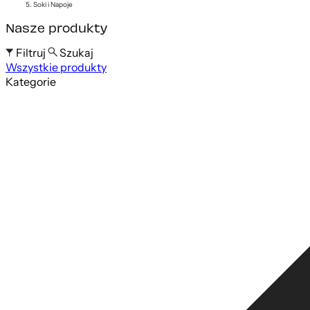
Soki i Napoje
Nasze produkty
Filtruj
Szukaj
Wszystkie produkty
Szukaj po nazwie produktu
Kategorie