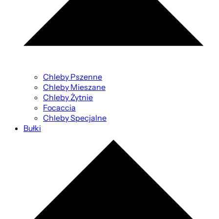
Chleby Pszenne
Chleby Mieszane
Chleby Żytnie
Focaccia
Chleby Specjalne
Bułki