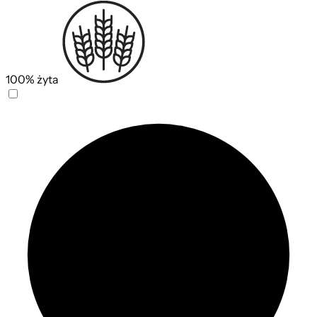
100% żyta