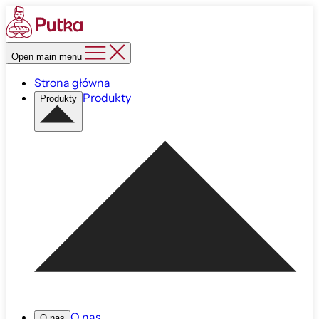
Open main menu
Strona główna
Produkty
Produkty
O nas
O nas