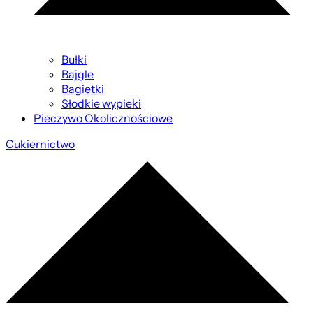
Bułki
Bajgle
Bagietki
Słodkie wypieki
Pieczywo Okolicznościowe
Cukiernictwo