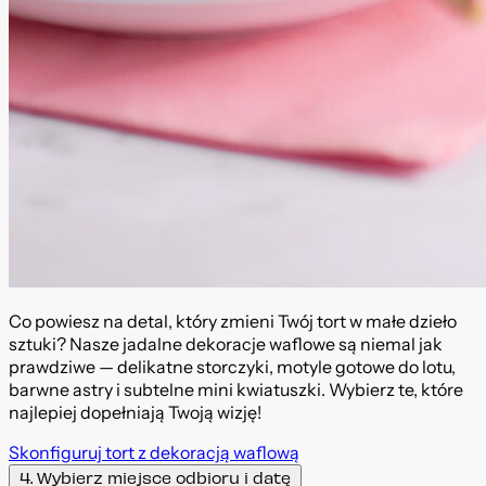
Co powiesz na detal, który zmieni Twój tort w małe dzieło
sztuki? Nasze jadalne dekoracje waflowe są niemal jak
prawdziwe — delikatne storczyki, motyle gotowe do lotu,
barwne astry i subtelne mini kwiatuszki. Wybierz te, które
najlepiej dopełniają Twoją wizję!
Skonfiguruj tort z dekoracją waflową
4. Wybierz miejsce odbioru i datę