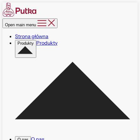
Open main menu
Strona główna
Produkty
Produkty
O nas
O nas