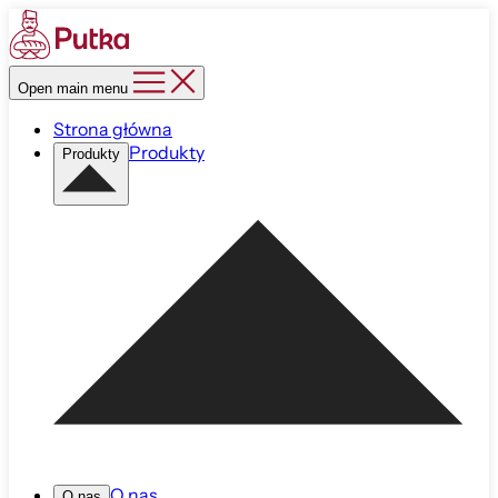
Open main menu
Strona główna
Produkty
Produkty
O nas
O nas