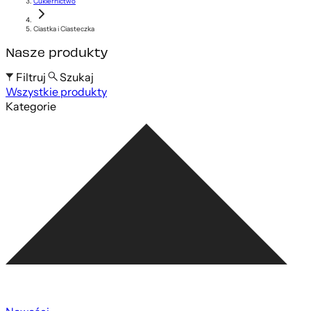
Cukiernictwo
Ciastka i Ciasteczka
Nasze produkty
Filtruj
Szukaj
Wszystkie produkty
Szukaj po nazwie produktu
Kategorie