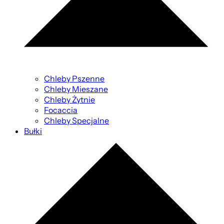
Chleby Pszenne
Chleby Mieszane
Chleby Żytnie
Focaccia
Chleby Specjalne
Bułki