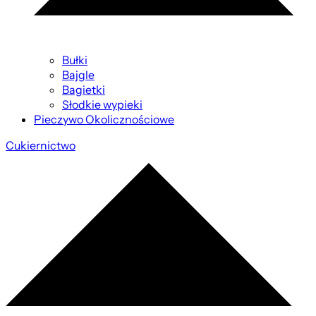
Bułki
Bajgle
Bagietki
Słodkie wypieki
Pieczywo Okolicznościowe
Cukiernictwo