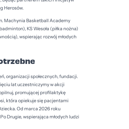
eg Herosów.
in. Machynia Basketball Academy
badminton), KS Wesoła (piłka nożna)
wnością), wspierając rozwój młodych
potrzebne
, organizacji społecznych, fundacji.
ęciu lat uczestniczymy w akcji
ilnuj, promującej profilaktykę
, która opiekuje się pacjentami
i Dziecka. Od marca 2026 roku
Po Drugie, wspierająca młodych ludzi