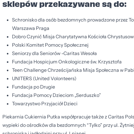
sklepów przekazywane są do:
Schronisko dla osób bezdomnych prowadzone przez Tow
Warszawa Praga
Dobro Czynić Misja Charytatywna Kościoła Chrystuso
Polski Komitet Pomocy Społecznej
Seniorzy dla Seniorów -Caritas Wesoła
Fundacja Hospicjum Onkologiczne św. Krzysztofa
Teen Challenge Chrześcijańska Misja Społeczna w Pab
UNITERS (United Volonteers)
Fundacja po Drugie
Fundacja Pomocy Dzieciom „Serduszko”
Towarzystwo Przyjaciół Dzieci
Piekarnia Cukiernia Putka współpracuje także z Caritas Pol
wypieki do ośrodków dla bezdomnych “Tylko” przy ul. Żytniej 
schroniska i jadłodajni przy ul. Lnianej.