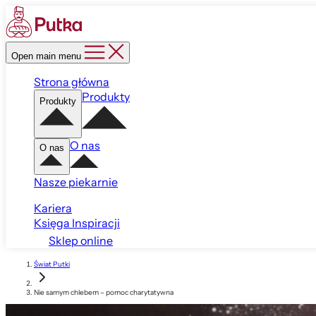
Open main menu
Strona główna
Produkty
Produkty
O nas
O nas
Nasze piekarnie
Kariera
Księga Inspiracji
Sklep online
Świat Putki
Nie samym chlebem – pomoc charytatywna