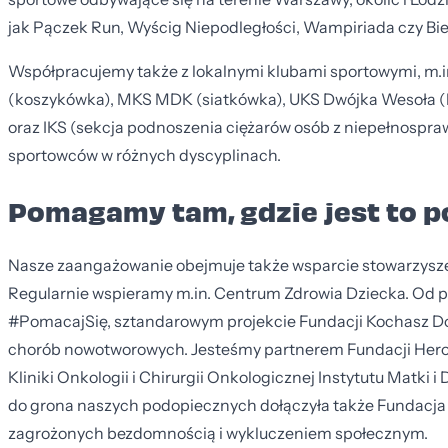
jak Pączek Run, Wyścig Niepodległości, Wampiriada czy Bi
Współpracujemy także z lokalnymi klubami sportowymi, m.
(koszykówka), MKS MDK (siatkówka), UKS Dwójka Wesoła (
oraz IKS (sekcja podnoszenia ciężarów osób z niepełnospra
sportowców w różnych dyscyplinach.
Pomagamy tam, gdzie jest to 
Nasze zaangażowanie obejmuje także wsparcie stowarzyszeń
Regularnie wspieramy m.in. Centrum Zdrowia Dziecka. Od pi
#PomacajSię, sztandarowym projekcie Fundacji Kochasz Dop
chorób nowotworowych. Jesteśmy partnerem Fundacji Herosi
Kliniki Onkologii i Chirurgii Onkologicznej Instytutu Matki 
do grona naszych podopiecznych dołączyła także Fundacja 
zagrożonych bezdomnością i wykluczeniem społecznym.