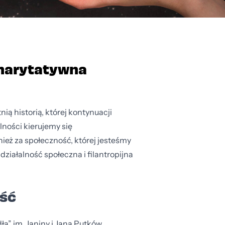
harytatywna
ią historią, której kontynuacji
lności kierujemy się
nież za społeczność, której jesteśmy
 działalność społeczna i filantropijna
ość
” im. Janiny i Jana Putków,