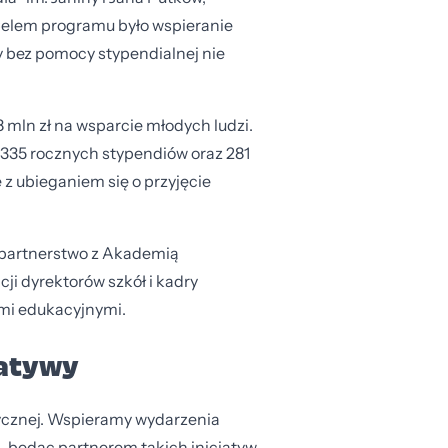
 Celem programu było wspieranie
y bez pomocy stypendialnej nie
8 mln zł na wsparcie młodych ludzi.
 335 rocznych stypendiów oraz 281
z ubieganiem się o przyjęcie
 partnerstwo z Akademią
i dyrektorów szkół i kadry
mi edukacyjnymi.
jatywy
zycznej. Wspieramy wydarzenia
i, będąc partnerem takich inicjatyw