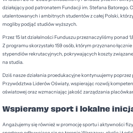
działający pod patronatem Fundacji im. Stefana Batorego.
utalentowanych i ambitnych studentów z całej Polski, którz
mogliby podjąć studiów wyższych.
Przez 15 lat działalności Funduszu przeznaczyliśmy ponad 1,
Z programu skorzystało 159 osób, którym przyznano łącznie
stypendiów rekrutacyjnych, pokrywających koszty związane 
na studia.
Dziś nasze działania proedukacyjne kontynuujemy poprzez
Przywództwa Liderów Oświaty, wspierając rozwój kompetencj
oświatowej oraz wzmacniając jakość zarządzania placówka
Wspieramy sport i lokalne inic
Angażujemy się również w promocję sportu i aktywności fi
sportowe odbywające się na terenie Warszawy, okolic i Łodz