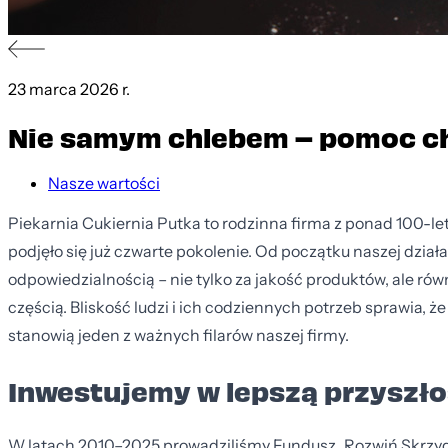
23 marca 2026 r.
Nie samym chlebem – pomoc c
Nasze wartości
Piekarnia Cukiernia Putka to rodzinna firma z ponad 100-letn
podjęło się już czwarte pokolenie. Od początku naszej działa
odpowiedzialnością – nie tylko za jakość produktów, ale rów
częścią. Bliskość ludzi i ich codziennych potrzeb sprawia, że
stanowią jeden z ważnych filarów naszej firmy.
Inwestujemy w lepszą przyszł
W latach 2010–2025 prowadziliśmy Fundusz „Rozwiń Skrzydła