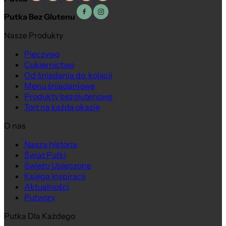
Putka Bez Glutenu
Nasze Produkty
Pieczywo
Cukiernictwo
Od śniadania do kolacji
Menu śniadaniowe
Produkty bezglutenowe
Tort na każdą okazję
O nas
Nasza historia
Świat Putki
Świeżo Upieczone
Księga Inspiracji
Aktualności
Putwory
Putka Dla Każdego