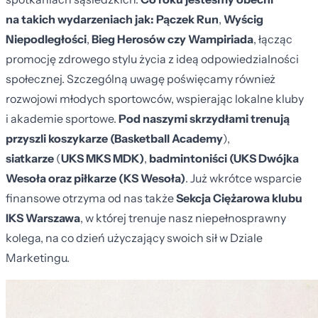
na takich wydarzeniach jak: Pączek Run
,
Wyścig
Niepodległości
,
Bieg Herosów czy Wampiriada
, łącząc
promocję zdrowego stylu życia z ideą odpowiedzialności
społecznej. Szczególną uwagę poświęcamy również
rozwojowi młodych sportowców, wspierając lokalne kluby
i akademie sportowe.
Pod naszymi skrzydłami trenują
przyszli koszykarze (Basketball Academy
),
siatkarze
(
UKS
MKS MDK)
,
badmintoniści (UKS Dwójka
Wesoła oraz piłkarze (KS Wesoła)
. Już wkrótce wsparcie
finansowe otrzyma od nas także
Sekcja Ciężarowa klubu
IKS Warszawa
, w której trenuje nasz niepełnosprawny
kolega, na co dzień użyczający swoich sił w Dziale
Marketingu.