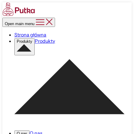
Open main menu
Strona główna
Produkty
Produkty
O nas
O nas