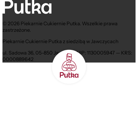
© 2026 Piekarnie Cukiernie Putka. Wszelkie prawa
zastrzeżone.
Piekarnie Cukiernie Putka z siedzibą w Jawczycach
ul. Sadowa 36, 05-850 Jawczyce NIP: 1130005947 — KRS:
0000889642