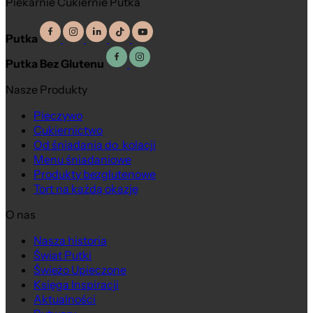
Piekarnie Cukiernie Putka
Putka
Putka Bez Glutenu
Nasze Produkty
Pieczywo
Cukiernictwo
Od śniadania do kolacji
Menu śniadaniowe
Produkty bezglutenowe
Tort na każdą okazję
O nas
Nasza historia
Świat Putki
Świeżo Upieczone
Księga Inspiracji
Aktualności