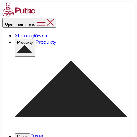
Open main menu
Strona główna
Produkty
Produkty
O nas
O nas