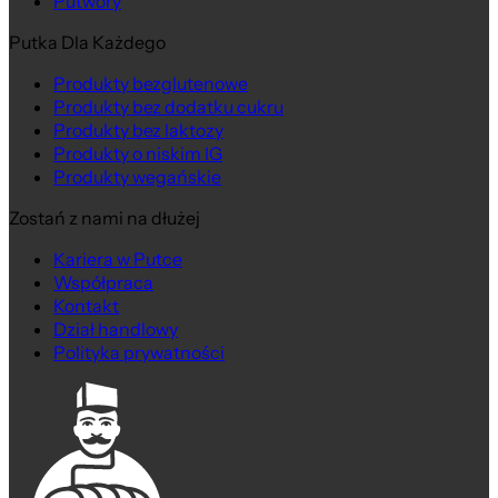
Putwory
Putka Dla Każdego
Produkty bezglutenowe
Produkty bez dodatku cukru
Produkty bez laktozy
Produkty o niskim IG
Produkty wegańskie
Zostań z nami na dłużej
Kariera w Putce
Współpraca
Kontakt
Dział handlowy
Polityka prywatności