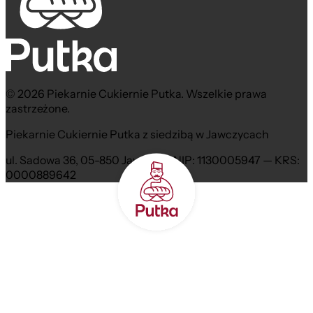
© 2026 Piekarnie Cukiernie Putka. Wszelkie prawa
zastrzeżone.
Piekarnie Cukiernie Putka z siedzibą w Jawczycach
ul. Sadowa 36, 05-850 Jawczyce NIP: 1130005947 — KRS:
0000889642