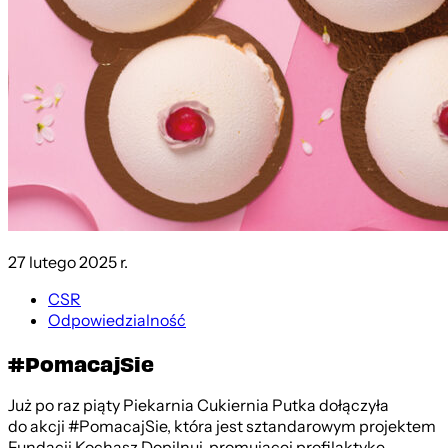
27 lutego 2025 r.
CSR
Odpowiedzialność
#PomacajSie
Już po raz piąty Piekarnia Cukiernia Putka dołączyła
do akcji #PomacajSie, która jest sztandarowym projektem
Fundacji Kochasz Dopilnuj, promującej profilaktykę...