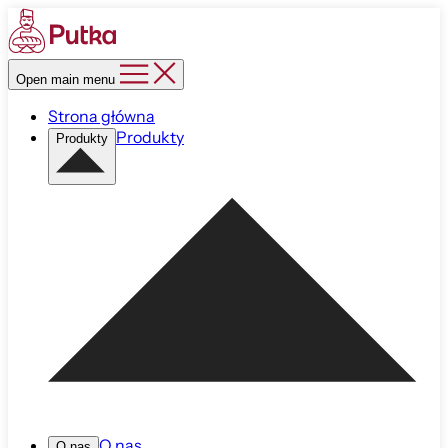
Open main menu
Strona główna
Produkty
Produkty
O nas
O nas