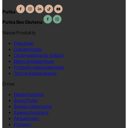
Putka
Putka Bez Glutenu
Nasze Produkty
Pieczywo
Cukiernictwo
Od śniadania do kolacji
Menu śniadaniowe
Produkty bezglutenowe
Tort na każdą okazję
O nas
Nasza historia
Świat Putki
Świeżo Upieczone
Księga Inspiracji
Aktualności
Putwory