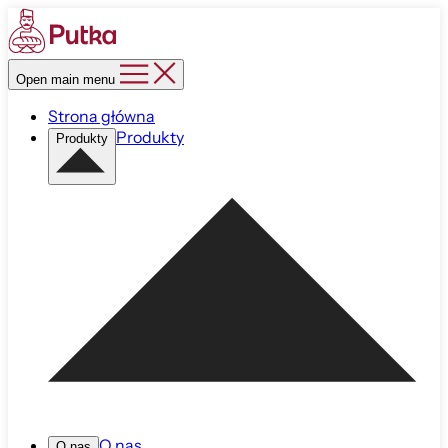
Open main menu
Strona główna
Produkty
Produkty
O nas
O nas