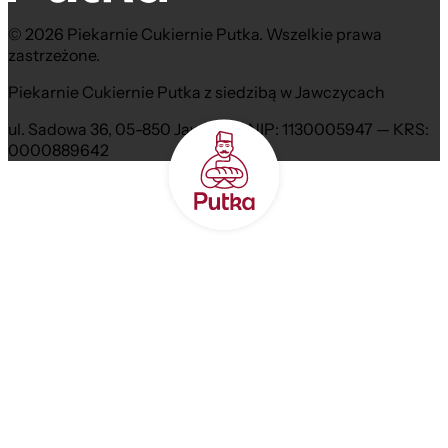
© 2026 Piekarnie Cukiernie Putka. Wszelkie prawa
zastrzeżone.
Piekarnie Cukiernie Putka z siedzibą w Jawczycach
ul. Sadowa 36, 05-850 Jawczyce NIP: 1130005947 — KRS:
0000889642