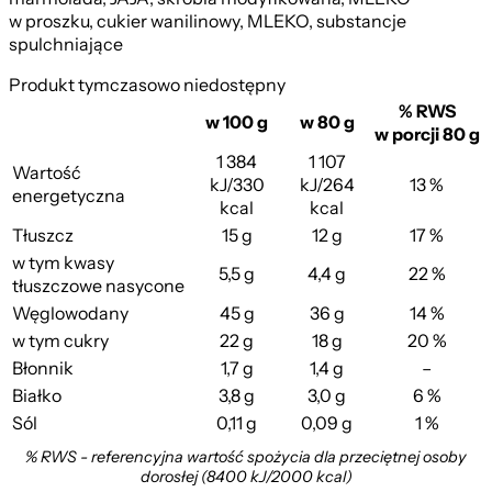
w proszku, cukier wanilinowy, MLEKO, substancje
spulchniające
Produkt tymczasowo niedostępny
% RWS
w 100 g
w 80 g
w porcji 80 g
1 384
1 107
Wartość
kJ/330
kJ/264
13 %
energetyczna
kcal
kcal
Tłuszcz
15 g
12 g
17 %
w tym kwasy
5,5 g
4,4 g
22 %
tłuszczowe nasycone
Węglowodany
45 g
36 g
14 %
w tym cukry
22 g
18 g
20 %
Błonnik
1,7 g
1,4 g
–
Białko
3,8 g
3,0 g
6 %
Sól
0,11 g
0,09 g
1 %
% RWS - referencyjna wartość spożycia dla przeciętnej osoby
dorosłej (8400 kJ/2000 kcal)