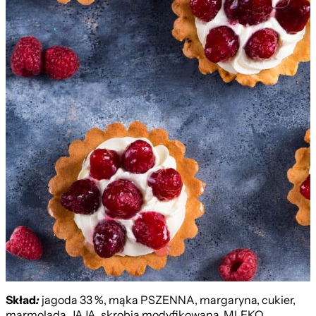
Malinowa
Skład
:​
jagoda 33 %, mąka PSZENNA, margaryna, cukier,
marmolada, JAJA, skrobia modyfikowana, MLEKO