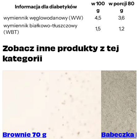
w 100
w porcji 80
Informacja dla diabetyków
g
g
wymiennik węglowodanowy (WW)
4,5
3,6
wymiennik białkowo-tłuszczowy
1,5
1,2
(WBT)
Zobacz inne produkty z tej
kategorii
Brownie 70 g
Babeczka 