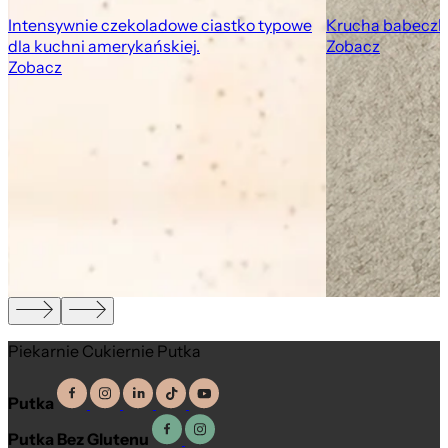
Intensywnie czekoladowe ciastko typowe
Krucha babeczk
dla kuchni amerykańskiej.
Zobacz
Zobacz
Piekarnie Cukiernie Putka
Putka
Putka Bez Glutenu