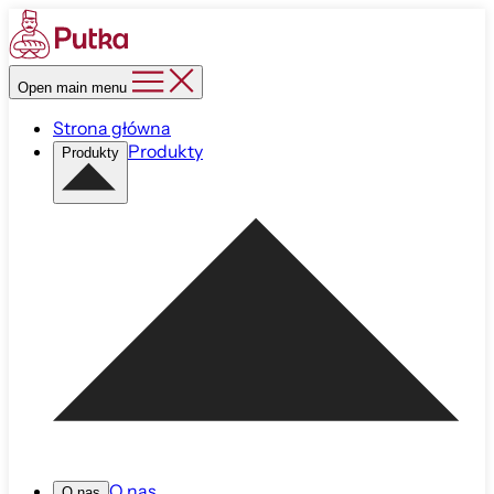
Open main menu
Strona główna
Produkty
Produkty
O nas
O nas