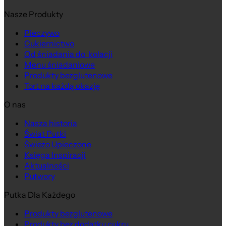
Nasze Produkty
Pieczywo
Cukiernictwo
Od śniadania do kolacji
Menu śniadaniowe
Produkty bezglutenowe
Tort na każdą okazję
O nas
Nasza historia
Świat Putki
Świeżo Upieczone
Księga Inspiracji
Aktualności
Putwory
Putka Dla Każdego
Produkty bezglutenowe
Produkty bez dodatku cukru