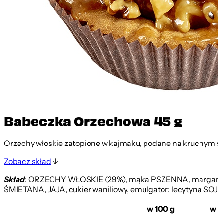
Babeczka Orzechowa 45 g
Orzechy włoskie zatopione w kajmaku, podane na kruchym 
Zobacz skład
Skład
: ORZECHY WŁOSKIE (29%), mąka PSZENNA, margaryna 
ŚMIETANA, JAJA, cukier waniliowy, emulgator: lecytyna SOJ
w 100 g
w 