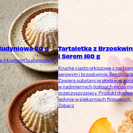
Budyniowa 80 g
Tartaletka z Brzoskwi
i Serem 160 g
a z kremem budyniowym.
Kruche ciasto orkiszowe z nadzie
serowym i brzoskwinią. Bez dodatk
Zawiera substancje słodzące, spo
w nadmiernych ilościach może mi
przeczyszczający. Produkt dostę
jedynie w piekarniach firmowych.
Zobacz