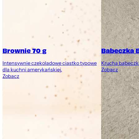
Brownie 70 g
Babeczka 
Intensywnie czekoladowe ciastko typowe
Krucha babeczk
dla kuchni amerykańskiej.
Zobacz
Zobacz