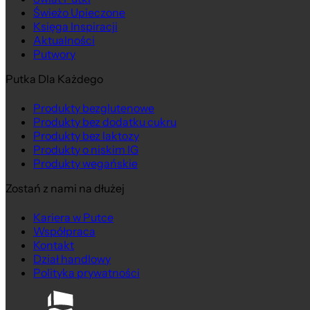
Świeżo Upieczone
Księga Inspiracji
Aktualności
Putwory
Putka Dla Każdego
Produkty bezglutenowe
Produkty bez dodatku cukru
Produkty bez laktozy
Produkty o niskim IG
Produkty wegańskie
Zostań z nami na dłużej
Kariera w Putce
Współpraca
Kontakt
Dział handlowy
Polityka prywatności