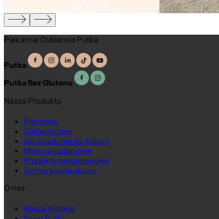
Piekarnie Cukiernie Putka
Putka
Putka Bez Glutenu
Nasze Produkty
Pieczywo
Cukiernictwo
Od śniadania do kolacji
Menu śniadaniowe
Produkty bezglutenowe
Tort na każdą okazję
O nas
Nasza historia
Świat Putki