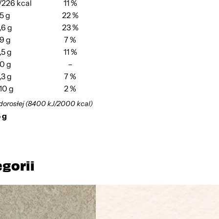
/226 kcal
11 %
5 g
22 %
,6 g
23 %
9 g
7 %
,5 g
11 %
,0 g
–
,3 g
7 %
10 g
2 %
dorosłej (8400 kJ/2000 kcal)
 g
egorii