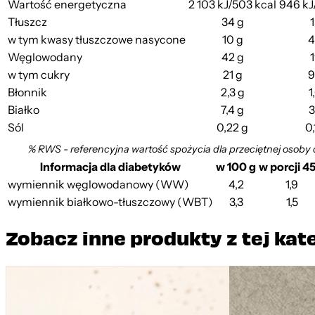
Wartość energetyczna
2 103 kJ/503 kcal
946 kJ
Tłuszcz
34 g
1
w tym kwasy tłuszczowe nasycone
10 g
4
Węglowodany
42 g
1
w tym cukry
21 g
9
Błonnik
2,3 g
1
Białko
7,4 g
3
Sól
0,22 g
0,
% RWS - referencyjna wartość spożycia dla przeciętnej osoby 
Informacja dla diabetyków
w 100 g
w porcji 45
wymiennik węglowodanowy (WW)
4,2
1,9
wymiennik białkowo-tłuszczowy (WBT)
3,3
1,5
Zobacz inne produkty z tej kat