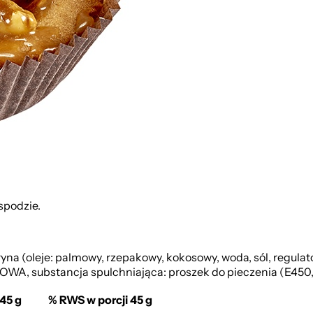
spodzie.
(oleje: palmowy, rzepakowy, kokosowy, woda, sól, regulato
OWA, substancja spulchniająca: proszek do pieczenia (E450,
45 g
% RWS w porcji 45 g