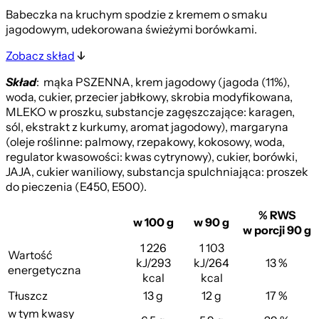
Babeczka na kruchym spodzie z kremem o smaku
jagodowym, udekorowana świeżymi borówkami.
Zobacz skład
Skład
: mąka PSZENNA, krem jagodowy (jagoda (11%),
woda, cukier, przecier jabłkowy, skrobia modyfikowana,
MLEKO w proszku, substancje zagęszczające: karagen,
sól, ekstrakt z kurkumy, aromat jagodowy), margaryna
(oleje roślinne: palmowy, rzepakowy, kokosowy, woda,
regulator kwasowości: kwas cytrynowy), cukier, borówki,
JAJA, cukier waniliowy, substancja spulchniająca: proszek
do pieczenia (E450, E500).
% RWS
w 100 g
w 90 g
w porcji 90 g
1 226
1 103
Wartość
kJ/293
kJ/264
13 %
energetyczna
kcal
kcal
Tłuszcz
13 g
12 g
17 %
w tym kwasy