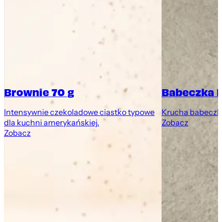
Brownie 70 g
Babeczka 
Intensywnie czekoladowe ciastko typowe
Krucha babeczk
dla kuchni amerykańskiej.
Zobacz
Zobacz