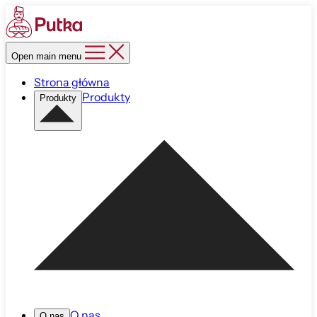
Open main menu
Strona główna
Produkty
Produkty
O nas
O nas