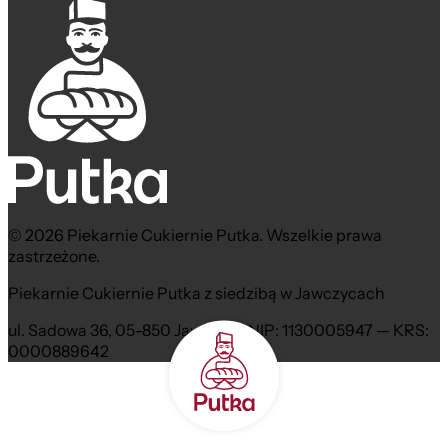
© 2026 Piekarnie Cukiernie Putka. Wszelkie prawa
zastrzeżone.
Piekarnie Cukiernie Putka z siedzibą w Jawczycach
ul. Sadowa 36, 05-850 Jawczyce NIP: 1130005947 — KRS:
0000889642