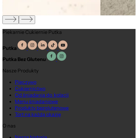
Piekarnie Cukiernie Putka
Putka
Putka Bez Glutenu
Nasze Produkty
Pieczywo
Cukiernictwo
Od śniadania do kolacji
Menu śniadaniowe
Produkty bezglutenowe
Tort na każdą okazję
O nas
Nasza historia