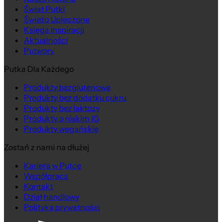
Świat Putki
Świeżo Upieczone
Księga Inspiracji
Aktualności
Putwory
Putka Dla Każdego
Produkty bezglutenowe
Produkty bez dodatku cukru
Produkty bez laktozy
Produkty o niskim IG
Produkty wegańskie
Zostań z nami na dłużej
Kariera w Putce
Współpraca
Kontakt
Dział handlowy
Polityka prywatności