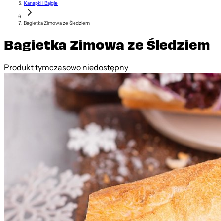
Kanapki i Bajgle
Bagietka Zimowa ze Śledziem
Bagietka Zimowa ze Śledziem
Produkt tymczasowo niedostępny