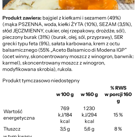
Z Kiełkami
Produkt zawiera:
bajgiel z kiełkami i sezamem (49%)
(mąka PSZENNA, woda, kiełki ŻYTA (10%), SEZAM (3,5%),
słód JĘCZMIENNY, cukier, olej rzepakowy, drożdże, sól),
pieczony burak (31%) (burak, olej, sól, przyprawy), SER
grecki typu feta (9%), sałata karbowana, krem z octu
balsamicznego (55% „Aceto Balsamico di Modena IGP”
(ocet winny, skoncentrowany moszcz z winogron, barwnik:
karmel), skoncentrowany moszcz z winogron,
modyfikowana skrobia), rukola.
Produkt tymczasowo niedostępny
% RWS
w 100 g
w 160 g
w porcji 160
g
769
1 230
Wartość
kJ/184
kJ/294
15 %
energetyczna
kcal
kcal
Tłuszcz
3,5 g
5,6 g
8 %
w tym kwasy