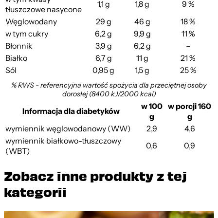
1,1 g
1,8 g
9 %
tłuszczowe nasycone
Węglowodany
29 g
46 g
18 %
w tym cukry
6,2 g
9,9 g
11 %
Błonnik
3,9 g
6,2 g
–
Białko
6,7 g
11 g
21 %
Sól
0,95 g
1,5 g
25 %
% RWS - referencyjna wartość spożycia dla przeciętnej osoby
dorosłej (8400 kJ/2000 kcal)
w 100
w porcji 160
Informacja dla diabetyków
g
g
wymiennik węglowodanowy (WW)
2,9
4,6
wymiennik białkowo-tłuszczowy
0,6
0,9
(WBT)
Zobacz inne produkty z tej
kategorii