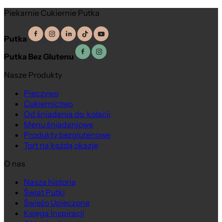
Piekarnie Cukiernie Putka
Putka
Putka Bez Glutenu
Nasze Produkty
Pieczywo
Cukiernictwo
Od śniadania do kolacji
Menu śniadaniowe
Produkty bezglutenowe
Tort na każdą okazję
O nas
Nasza historia
Świat Putki
Świeżo Upieczone
Księga Inspiracji