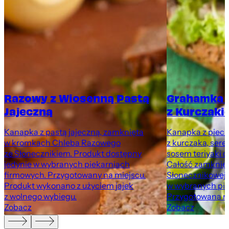
Razowy z Wiosenną Pastą
Grahamka 
Jajeczną
z Kurczaki
Kanapka z pastą jajeczną, zamknięta
Kanapka z pieczo
w kromkach Chleba Razowego
z kurczaka, sere
ze Słonecznikiem. Produkt dostępny
sosem teriyaki o
jedynie w wybranych piekarniach
Całość zamknię
firmowych. Przygotowany na miejscu.
Słonecznikowej.
Produkt wykonano z użyciem jajek
w wybranych pie
z wolnego wybiegu.
Przygotowana na
Zobacz
Zobacz