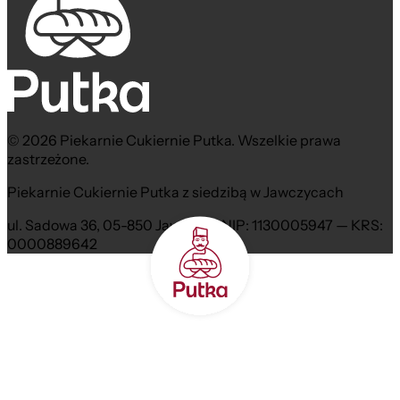
© 2026 Piekarnie Cukiernie Putka. Wszelkie prawa
zastrzeżone.
Piekarnie Cukiernie Putka z siedzibą w Jawczycach
ul. Sadowa 36, 05-850 Jawczyce NIP: 1130005947 — KRS:
0000889642