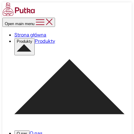
Open main menu
Strona główna
Produkty
Produkty
O nas
O nas