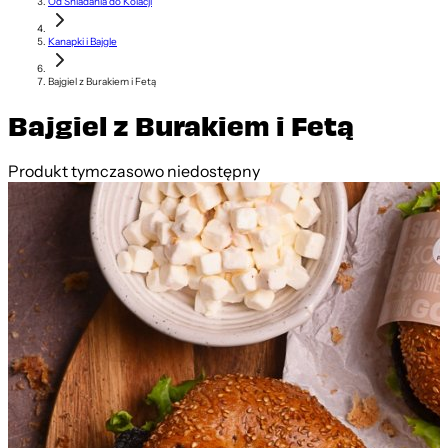
Od Śniadania do Kolacji
Kanapki i Bajgle
Bajgiel z Burakiem i Fetą
Bajgiel z Burakiem i Fetą
Produkt tymczasowo niedostępny