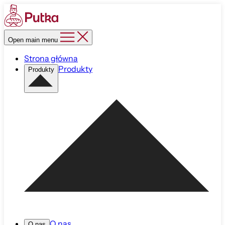
Open main menu
Strona główna
Produkty
Produkty
O nas
O nas