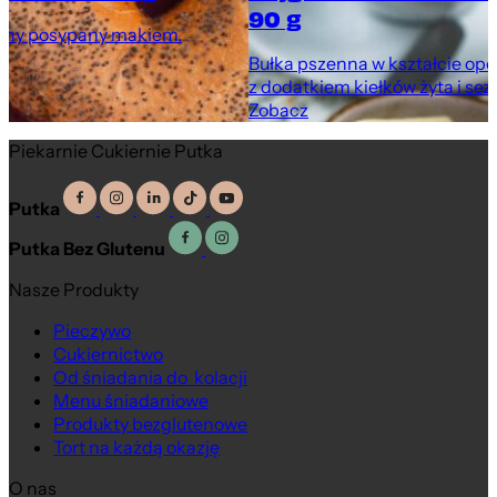
90 g
enny posypany makiem.
Bułka pszenna w kształcie opo
z dodatkiem kiełków żyta i se
Zobacz
Piekarnie Cukiernie Putka
Putka
Putka Bez Glutenu
Nasze Produkty
Pieczywo
Cukiernictwo
Od śniadania do kolacji
Menu śniadaniowe
Produkty bezglutenowe
Tort na każdą okazję
O nas