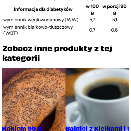
w 100
w porcji 90
Informacja dla diabetyków
g
g
wymiennik węglowodanowy (WW)
5,7
5,1
wymiennik białkowo-tłuszczowy
0,7
0,6
(WBT)
Zobacz inne produkty z tej
kategorii
z Makiem 90 g
Bajgiel z Kiełkami 