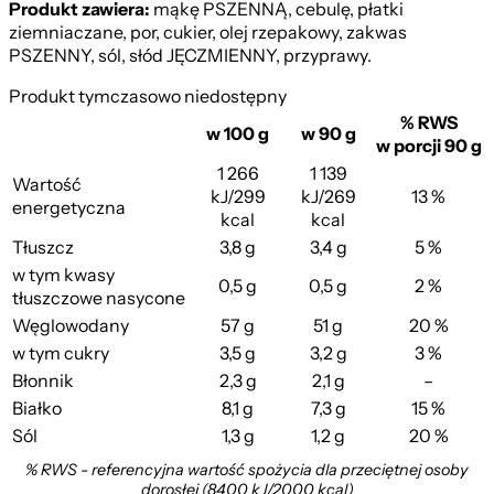
Produkt zawiera:
mąkę PSZENNĄ, cebulę, płatki
ziemniaczane, por, cukier, olej rzepakowy, zakwas
PSZENNY, sól, słód JĘCZMIENNY, przyprawy.
Produkt tymczasowo niedostępny
% RWS
w 100 g
w 90 g
w porcji 90 g
1 266
1 139
Wartość
kJ/299
kJ/269
13 %
energetyczna
kcal
kcal
Tłuszcz
3,8 g
3,4 g
5 %
w tym kwasy
0,5 g
0,5 g
2 %
tłuszczowe nasycone
Węglowodany
57 g
51 g
20 %
w tym cukry
3,5 g
3,2 g
3 %
Błonnik
2,3 g
2,1 g
–
Białko
8,1 g
7,3 g
15 %
Sól
1,3 g
1,2 g
20 %
% RWS - referencyjna wartość spożycia dla przeciętnej osoby
dorosłej (8400 kJ/2000 kcal)