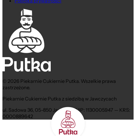
Polityka prywatności
© 2026 Piekarnie Cukiernie Putka. Wszelkie prawa
zastrzeżone.
Piekarnie Cukiernie Putka z siedzibą w Jawczycach
ul. Sadowa 36, 05-850 Jawczyce NIP: 1130005947 — KRS:
0000889642