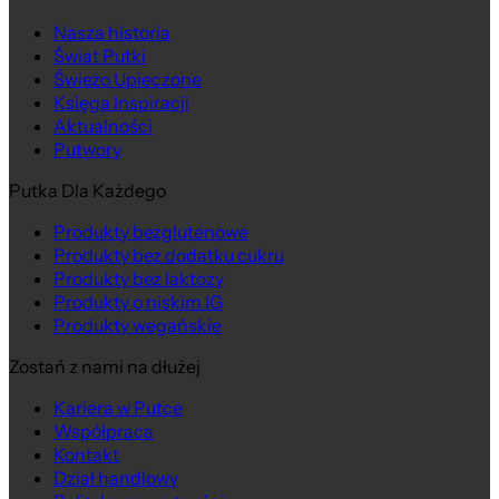
Nasza historia
Świat Putki
Świeżo Upieczone
Księga Inspiracji
Aktualności
Putwory
Putka Dla Każdego
Produkty bezglutenowe
Produkty bez dodatku cukru
Produkty bez laktozy
Produkty o niskim IG
Produkty wegańskie
Zostań z nami na dłużej
Kariera w Putce
Współpraca
Kontakt
Dział handlowy