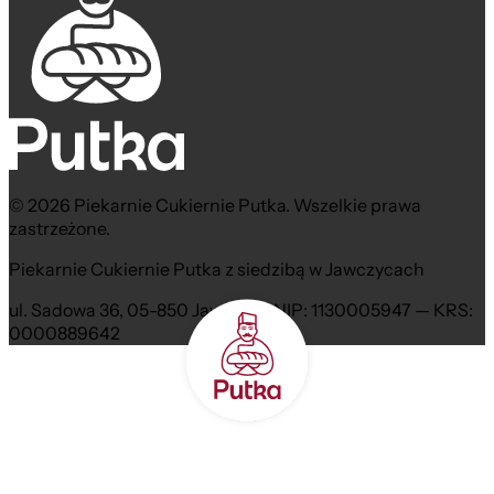
© 2026 Piekarnie Cukiernie Putka. Wszelkie prawa
zastrzeżone.
Piekarnie Cukiernie Putka z siedzibą w Jawczycach
ul. Sadowa 36, 05-850 Jawczyce NIP: 1130005947 — KRS:
0000889642