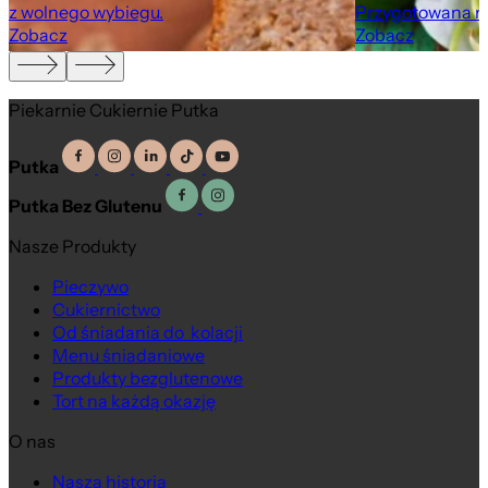
z wolnego wybiegu.
Przygotowana na
Zobacz
Zobacz
Piekarnie Cukiernie Putka
Putka
Putka Bez Glutenu
Nasze Produkty
Pieczywo
Cukiernictwo
Od śniadania do kolacji
Menu śniadaniowe
Produkty bezglutenowe
Tort na każdą okazję
O nas
Nasza historia