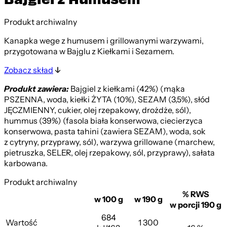
Produkt archiwalny
Kanapka wege z humusem i grillowanymi warzywami,
przygotowana w Bajglu z Kiełkami i Sezamem.
Zobacz skład
Produkt zawiera:
Bajgiel z kiełkami (42%) (mąka
PSZENNA, woda, kiełki ŻYTA (10%), SEZAM (3,5%), słód
JĘCZMIENNY, cukier, olej rzepakowy, drożdże, sól),
hummus (39%) (fasola biała konserwowa, ciecierzyca
konserwowa, pasta tahini (zawiera SEZAM), woda, sok
z cytryny, przyprawy, sól), warzywa grillowane (marchew,
pietruszka, SELER, olej rzepakowy, sól, przyprawy), sałata
karbowana.
Produkt archiwalny
% RWS
w 100 g
w 190 g
w porcji 190 g
684
Wartość
1 300