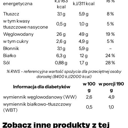
kJ/163
16 %
energetyczna
kJ/311 kcal
kcal
Tłuszcz
3,1 g
5,9 g
8 %
w tym kwasy
0,5 g
1,0 g
5 %
tłuszczowe nasycone
Węglowodany
26 g
49 g
19 %
w tym cukry
2,6 g
4,9 g
5 %
Błonnik
3,1 g
5,9 g
–
Białko
6,3 g
12 g
24 %
Sól
0,88 g
1,7 g
28 %
% RWS - referencyjna wartość spożycia dla przeciętnej osoby
dorosłej (8400 kJ/2000 kcal)
w 100
w porcji 190
Informacja dla diabetyków
g
g
wymiennik węglowodanowy (WW)
2,6
4,9
wymiennik białkowo-tłuszczowy
0,5
1,0
(WBT)
Zobacz inne produkty z tej