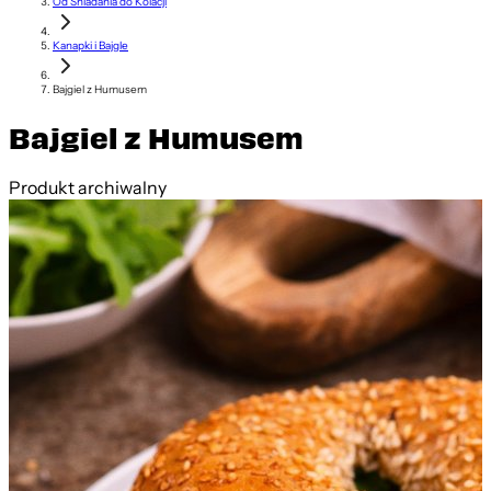
Od Śniadania do Kolacji
Kanapki i Bajgle
Bajgiel z Humusem
Bajgiel z Humusem
Produkt archiwalny