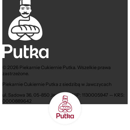
© 2026 Piekarnie Cukiernie Putka. Wszelkie prawa
zastrzeżone.
Piekarnie Cukiernie Putka z siedzibą w Jawczycach
ul. Sadowa 36, 05-850 Jawczyce NIP: 1130005947 — KRS:
0000889642