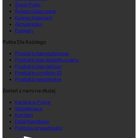
Świat Putki
Świeżo Upieczone
Księga Inspiracji
Aktualności
Putwory
Putka Dla Każdego
Produkty bezglutenowe
Produkty bez dodatku cukru
Produkty bez laktozy
Produkty o niskim IG
Produkty wegańskie
Zostań z nami na dłużej
Kariera w Putce
Współpraca
Kontakt
Dział handlowy
Polityka prywatności