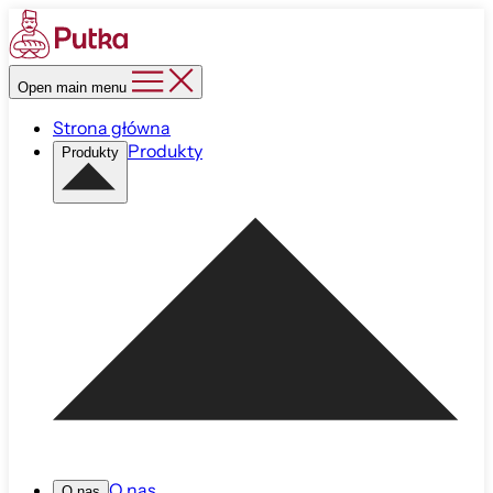
Open main menu
Strona główna
Produkty
Produkty
O nas
O nas