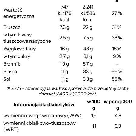
747
2 241
Wartość
kJ/179
kJ/536
27 %
energetyczna
kcal
kcal
Tłuszcz
7,3 g
22 g
31 %
w tym kwasy
2,5 g
7,5 g
38 %
tłuszczowe nasycone
Węglowodany
16 g
48 g
18 %
w tym cukry
2,7 g
8,1 g
9 %
Błonnik
1,9 g
5,7 g
–
Białko
11 g
33 g
66 %
Sól
1,1 g
3,3 g
55 %
% RWS - referencyjna wartość spożycia dla przeciętnej osoby
dorosłej (8400 kJ/2000 kcal)
w 100
w porcji 300
Informacja dla diabetyków
g
g
wymiennik węglowodanowy (WW)
1,6
4,8
wymiennik białkowo-tłuszczowy
1,1
3,3
(WBT)