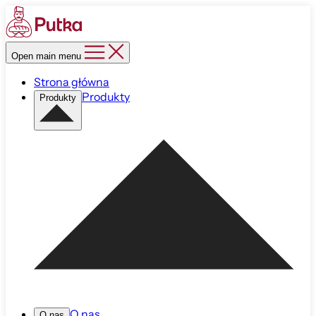
Open main menu
Strona główna
Produkty
Produkty
O nas
O nas