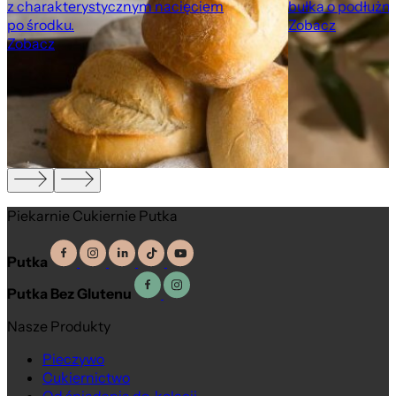
z charakterystycznym nacięciem
bułka o podłużny
po środku.
Zobacz
Zobacz
Piekarnie Cukiernie Putka
Putka
Putka Bez Glutenu
Nasze Produkty
Pieczywo
Cukiernictwo