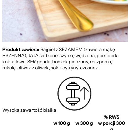
KETO
Produkt zawiera:
Bajgiel z SEZAMEM (zawiera mąkę
PSZENNĄ), JAJA sadzone, szynkę wędzoną, pomidorki
koktajlowe, SER gouda, boczek pieczony, roszponkę,
rukolę, oliwek z oliwek, sok z cytryny, czosnek.
Wysoka zawartość białka
% RWS
w 100 g
w 300 g
w porcji 300
g