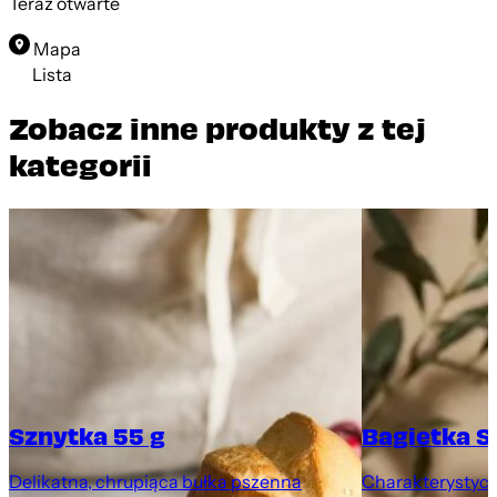
Teraz otwarte
Mapa
Lista
Zobacz inne produkty z tej
kategorii
Sznytka 55 g
Bagietka S
Delikatna, chrupiąca bułka pszenna
Charakterystycz