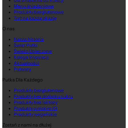
Od śniadania do kolacji
Menu śniadaniowe
Produkty bezglutenowe
Tort na każdą okazję
O nas
Nasza historia
Świat Putki
Świeżo Upieczone
Księga Inspiracji
Aktualności
Putwory
Putka Dla Każdego
Produkty bezglutenowe
Produkty bez dodatku cukru
Produkty bez laktozy
Produkty o niskim IG
Produkty wegańskie
Zostań z nami na dłużej