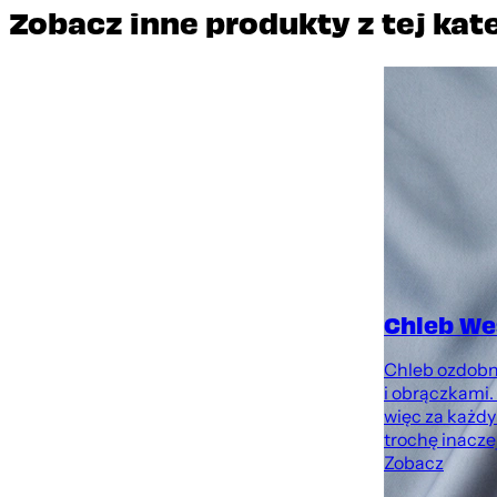
Zobacz inne produkty z tej kat
Chleb We
Chleb ozdobn
i obrączkami.
więc za każd
trochę inaczej
Zobacz