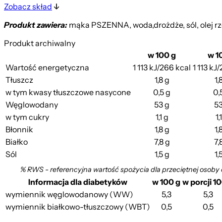
Zobacz skład
Produkt zawiera:
mąka PSZENNA, woda,drożdże, sól, olej rz
Produkt archiwalny
w 100 g
w 1
Wartość energetyczna
1 113 kJ/266 kcal
1 113 kJ
Tłuszcz
1,8 g
1,
w tym kwasy tłuszczowe nasycone
0,5 g
0,
Węglowodany
53 g
53
w tym cukry
1,1 g
1,
Błonnik
1,8 g
1,
Białko
7,8 g
7,
Sól
1,5 g
1,
% RWS - referencyjna wartość spożycia dla przeciętnej osoby
Informacja dla diabetyków
w 100 g
w porcji 1
wymiennik węglowodanowy (WW)
5,3
5,3
wymiennik białkowo-tłuszczowy (WBT)
0,5
0,5