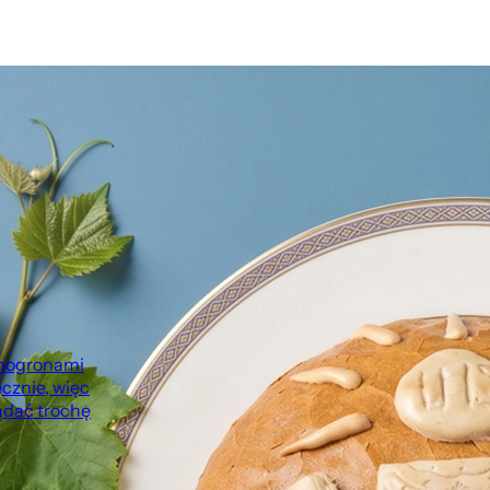
inogronami
ęcznie, więc
dać trochę