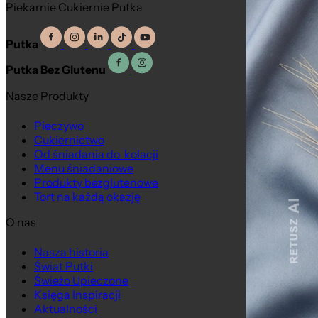
Piekarnie Cukiernie Putka
Putka
Putka Bez Glutenu
Nasze Produkty
Pieczywo
Cukiernictwo
Od śniadania do kolacji
Menu śniadaniowe
Produkty bezglutenowe
Tort na każdą okazję
O nas
Nasza historia
Świat Putki
Świeżo Upieczone
Księga Inspiracji
Aktualności