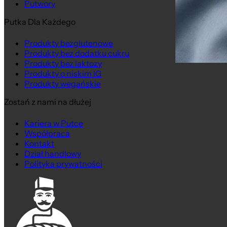
Putwory
Putka Dla Każdego
Produkty bezglutenowe
Produkty bez dodatku cukru
Produkty bez laktozy
Produkty o niskim IG
Produkty wegańskie
Zostań z nami na dłużej
Kariera w Putce
Współpraca
Kontakt
Dział handlowy
Polityka prywatności