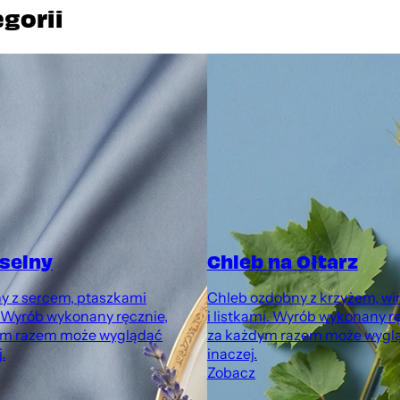
egorii
selny
Chleb na Ołtarz
y z sercem, ptaszkami
Chleb ozdobny z krzyżem, w
 Wyrób wykonany ręcznie,
i listkami. Wyrób wykonany r
ym razem może wyglądać
za każdym razem może wyglą
.
inaczej.
Zobacz