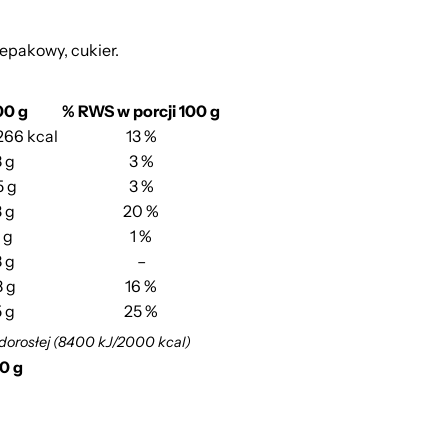
epakowy, cukier.
00 g
% RWS w porcji 100 g
/266 kcal
13 %
8 g
3 %
5 g
3 %
 g
20 %
1 g
1 %
8 g
–
8 g
16 %
5 g
25 %
 dorosłej (8400 kJ/2000 kcal)
00 g