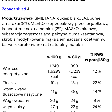
Zobacz skład
Produkt zawiera:
ŚMIETANA, cukier, białko JAJ, puree
z marakui (8%), MLEKO, olej rzepakowy, przecier jabłkowy,
koncentrat z soku z marakui (2%), MASŁO kakaowe,
substancja zagęszczająca: pektyna, guma ksantanowa,
skrobia modyfikowana, mąka ziemniaczana, ocet winny,
barwnik karoteny, aromat naturalny marakui.
% RWS
w 100 g
w 80 g
w porcji 80 g
1 249
999
Wartość
kJ/299
kJ/239
12 %
energetyczna
kcal
kcal
Tłuszcz
19 g
15 g
22 %
w tym kwasy
11 g
8,8 g
44 %
tłuszczowe nasycone
Węglowodany
30 g
24 g
9 %
w tym cukry
27 g
22 g
24 %