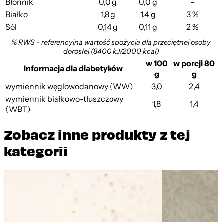
Błonnik
0,0 g
0,0 g
–
Białko
1,8 g
1,4 g
3 %
Sól
0,14 g
0,11 g
2 %
% RWS - referencyjna wartość spożycia dla przeciętnej osoby
dorosłej (8400 kJ/2000 kcal)
w 100
w porcji 80
Informacja dla diabetyków
g
g
wymiennik węglowodanowy (WW)
3,0
2,4
wymiennik białkowo-tłuszczowy
1,8
1,4
(WBT)
Zobacz inne produkty z tej
kategorii