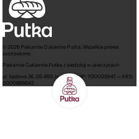
© 2026 Piekarnie Cukiernie Putka. Wszelkie prawa
zastrzeżone.
Piekarnie Cukiernie Putka z siedzibą w Jawczycach
ul. Sadowa 36, 05-850 Jawczyce NIP: 1130005947 — KRS:
0000889642