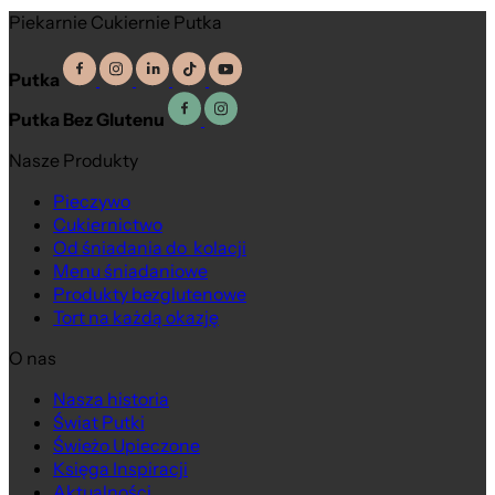
Piekarnie Cukiernie Putka
Putka
Putka Bez Glutenu
Nasze Produkty
Pieczywo
Cukiernictwo
Od śniadania do kolacji
Menu śniadaniowe
Produkty bezglutenowe
Tort na każdą okazję
O nas
Nasza historia
Świat Putki
Świeżo Upieczone
Księga Inspiracji
Aktualności