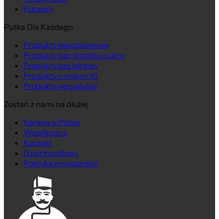
Putwory
Putka Dla Każdego
Produkty bezglutenowe
Produkty bez dodatku cukru
Produkty bez laktozy
Produkty o niskim IG
Produkty wegańskie
Zostań z nami na dłużej
Kariera w Putce
Współpraca
Kontakt
Dział handlowy
Polityka prywatności