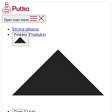
Open main menu
Strona główna
Produkty
Produkty
O nas
O nas