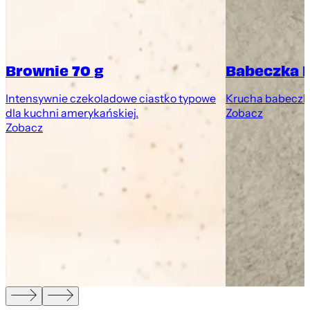
Brownie 70 g
Babeczka 
Intensywnie czekoladowe ciastko typowe
Krucha babeczk
dla kuchni amerykańskiej.
Zobacz
Zobacz