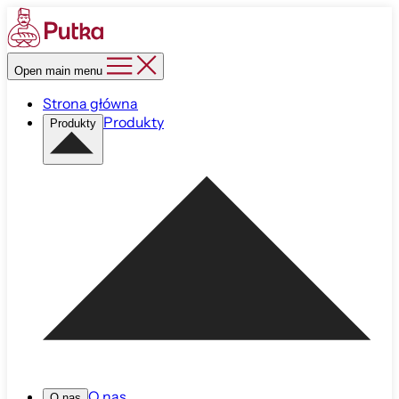
Open main menu
Strona główna
Produkty
Produkty
O nas
O nas