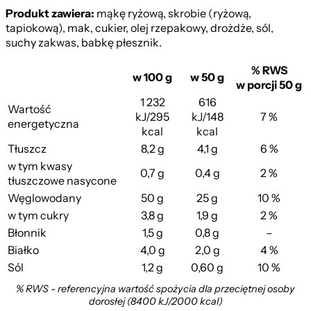
Produkt zawiera:
mąkę ryżową, skrobie (ryżową,
tapiokową), mak, cukier, olej rzepakowy, drożdże, sól,
suchy zakwas, babkę płesznik.
% RWS
w 100 g
w 50 g
w porcji 50 g
1 232
616
Wartość
kJ/295
kJ/148
7 %
energetyczna
kcal
kcal
Tłuszcz
8,2 g
4,1 g
6 %
w tym kwasy
0,7 g
0,4 g
2 %
tłuszczowe nasycone
Węglowodany
50 g
25 g
10 %
w tym cukry
3,8 g
1,9 g
2 %
Błonnik
1,5 g
0,8 g
–
Białko
4,0 g
2,0 g
4 %
Sól
1,2 g
0,60 g
10 %
% RWS - referencyjna wartość spożycia dla przeciętnej osoby
dorosłej (8400 kJ/2000 kcal)