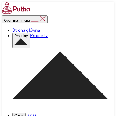
Open main menu
Strona główna
Produkty
Produkty
O nas
O nas