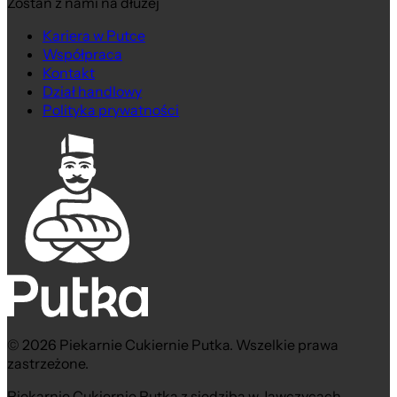
Zostań z nami na dłużej
Kariera w Putce
Współpraca
Kontakt
Dział handlowy
Polityka prywatności
© 2026 Piekarnie Cukiernie Putka. Wszelkie prawa
zastrzeżone.
Piekarnie Cukiernie Putka z siedzibą w Jawczycach