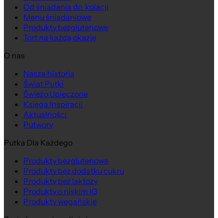
Od śniadania do kolacji
Menu śniadaniowe
Produkty bezglutenowe
Tort na każdą okazję
O nas
Nasza historia
Świat Putki
Świeżo Upieczone
Księga Inspiracji
Aktualności
Putwory
Putka Dla Każdego
Produkty bezglutenowe
Produkty bez dodatku cukru
Produkty bez laktozy
Produkty o niskim IG
Produkty wegańskie