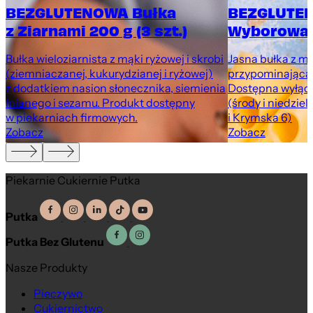
BEZGLUTENOWA Bułka
BEZGLUTEN
z Ziarnami 200 g (3 szt.)
Wyborowa 
Bułka wieloziarnista z mąki ryżowej i skrobi
Jasna bułka z m
(ziemniaczanej, kukurydzianej i ryżowej)
przypominająca 
z dodatkiem nasion słonecznika, siemienia
Dostępna wyłąc
lnianego i sezamu. Produkt dostępny
(środy i niedziel
w piekarniach firmowych.
i Krymska 6)
Zobacz
Zobacz
Piekarnie Cukiernie Putka
Putka
Putka Bez Glutenu
Nasze Produkty
Pieczywo
Cukiernictwo