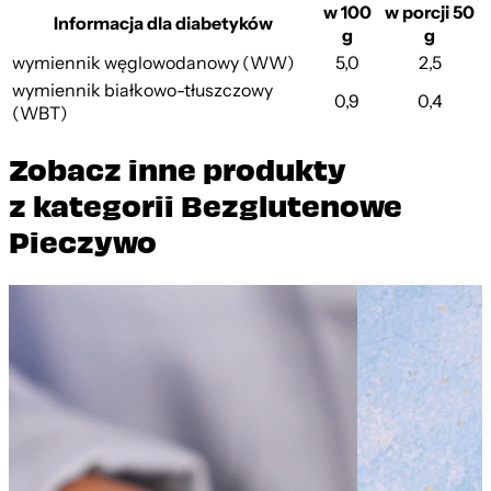
w 100
w porcji 50
Informacja dla diabetyków
g
g
Z Ziarnami
wymiennik węglowodanowy (WW)
5,0
2,5
wymiennik białkowo-tłuszczowy
0,9
0,4
(WBT)
Zobacz inne produkty
z kategorii Bezglutenowe
Pieczywo