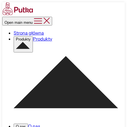
Open main menu
Strona główna
Produkty
Produkty
O nas
O nas