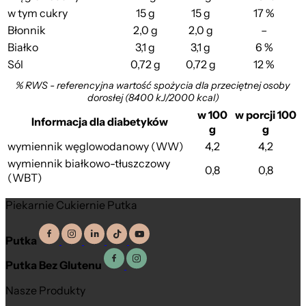
w tym cukry
15 g
15 g
17 %
Błonnik
2,0 g
2,0 g
–
Białko
3,1 g
3,1 g
6 %
Sól
0,72 g
0,72 g
12 %
% RWS - referencyjna wartość spożycia dla przeciętnej osoby
dorosłej (8400 kJ/2000 kcal)
w 100
w porcji 100
Informacja dla diabetyków
g
g
wymiennik węglowodanowy (WW)
4,2
4,2
wymiennik białkowo-tłuszczowy
0,8
0,8
(WBT)
Piekarnie Cukiernie Putka
Putka
Putka Bez Glutenu
Nasze Produkty