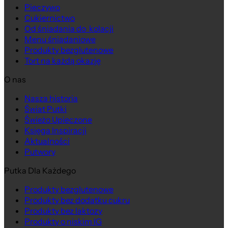
Pieczywo
Cukiernictwo
Od śniadania do kolacji
Menu śniadaniowe
Produkty bezglutenowe
Tort na każdą okazję
O nas
Nasza historia
Świat Putki
Świeżo Upieczone
Księga Inspiracji
Aktualności
Putwory
Putka Dla Każdego
Produkty bezglutenowe
Produkty bez dodatku cukru
Produkty bez laktozy
Produkty o niskim IG