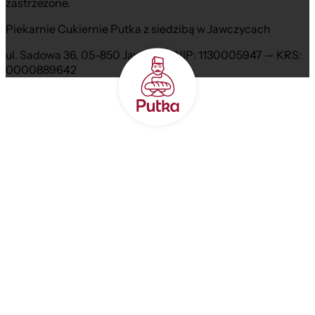
zastrzeżone.
Piekarnie Cukiernie Putka z siedzibą w Jawczycach
ul. Sadowa 36, 05-850 Jawczyce NIP: 1130005947 — KRS:
0000889642