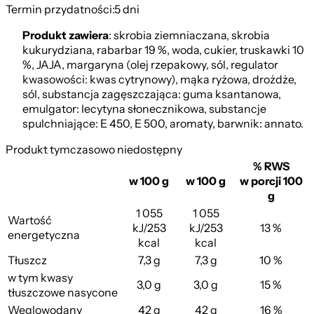
Termin przydatności:
5 dni
Produkt zawiera
: skrobia ziemniaczana, skrobia
kukurydziana, rabarbar 19 %, woda, cukier, truskawki 10
%, JAJA, margaryna (olej rzepakowy, sól, regulator
kwasowości: kwas cytrynowy), mąka ryżowa, drożdże,
sól, substancja zagęszczająca: guma ksantanowa,
emulgator: lecytyna słonecznikowa, substancje
spulchniające: E 450, E 500, aromaty, barwnik: annato.
Produkt tymczasowo niedostępny
% RWS
w 100 g
w 100 g
w porcji 100
g
1 055
1 055
Wartość
kJ/253
kJ/253
13 %
energetyczna
kcal
kcal
Tłuszcz
7,3 g
7,3 g
10 %
w tym kwasy
3,0 g
3,0 g
15 %
tłuszczowe nasycone
Węglowodany
42 g
42 g
16 %