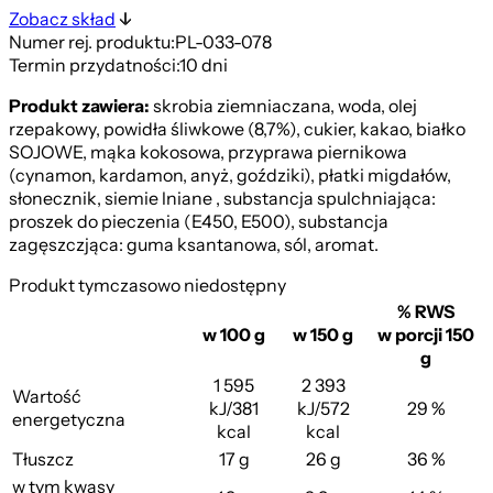
Zobacz skład
Numer rej. produktu:
PL-033-078
Termin przydatności:
10 dni
Produkt zawiera:
skrobia ziemniaczana, woda, olej
rzepakowy, powidła śliwkowe (8,7%), cukier, kakao, białko
SOJOWE, mąka kokosowa, przyprawa piernikowa
(cynamon, kardamon, anyż, goździki), płatki migdałów,
słonecznik, siemie lniane , substancja spulchniająca:
proszek do pieczenia (E450, E500), substancja
zagęszczjąca: guma ksantanowa, sól, aromat.
Produkt tymczasowo niedostępny
% RWS
w 100 g
w 150 g
w porcji 150
g
1 595
2 393
Wartość
kJ/381
kJ/572
29 %
energetyczna
kcal
kcal
Tłuszcz
17 g
26 g
36 %
w tym kwasy