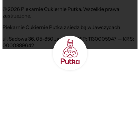
© 2026 Piekarnie Cukiernie Putka. Wszelkie prawa
zastrzeżone.
Piekarnie Cukiernie Putka z siedzibą w Jawczycach
ul. Sadowa 36, 05-850 Jawczyce NIP: 1130005947 — KRS:
0000889642