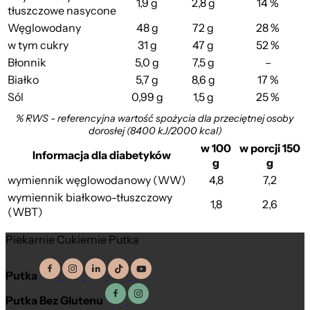
1,9 g
2,8 g
14 %
tłuszczowe nasycone
Węglowodany
48 g
72 g
28 %
w tym cukry
31 g
47 g
52 %
Błonnik
5,0 g
7,5 g
–
Białko
5,7 g
8,6 g
17 %
Sól
0,99 g
1,5 g
25 %
% RWS - referencyjna wartość spożycia dla przeciętnej osoby
dorosłej (8400 kJ/2000 kcal)
w 100
w porcji 150
Informacja dla diabetyków
g
g
wymiennik węglowodanowy (WW)
4,8
7,2
wymiennik białkowo-tłuszczowy
1,8
2,6
(WBT)
Piekarnie Cukiernie Putka
Putka
Putka Bez Glutenu