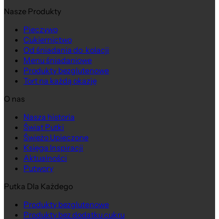
Nasze Produkty
Pieczywo
Cukiernictwo
Od śniadania do kolacji
Menu śniadaniowe
Produkty bezglutenowe
Tort na każdą okazję
O nas
Nasza historia
Świat Putki
Świeżo Upieczone
Księga Inspiracji
Aktualności
Putwory
Putka Dla Każdego
Produkty bezglutenowe
Produkty bez dodatku cukru