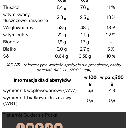
kcal
kcal
Tłuszcz
8,4 g
7,6 g
11 %
w tym kwasy
2,8 g
2,5 g
13 %
tłuszczowe nasycone
Węglowodany
53 g
48 g
18 %
w tym cukry
22 g
19 g
22 %
Błonnik
1,9 g
1,7 g
–
Białko
3,0 g
2,7 g
5 %
Sól
0,64 g
0,58 g
10 %
% RWS - referencyjna wartość spożycia dla przeciętnej osoby
dorosłej (8400 kJ/2000 kcal)
w 100
w porcji 90
Informacja dla diabetyków
g
g
wymiennik węglowodanowy (WW)
5,3
4,8
wymiennik białkowo-tłuszczowy
0,9
0,8
(WBT)
Piekarnie Cukiernie Putka