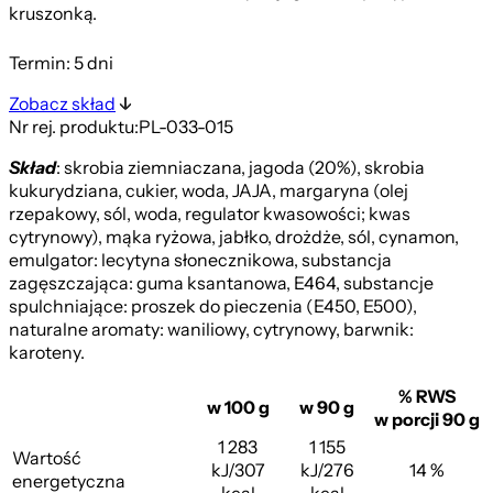
kruszonką.
Termin: 5 dni
Zobacz skład
Nr rej. produktu:
PL-033-015
Skład
: skrobia ziemniaczana, jagoda (20%), skrobia
kukurydziana, cukier, woda, JAJA, margaryna (olej
rzepakowy, sól, woda, regulator kwasowości; kwas
cytrynowy), mąka ryżowa, jabłko, drożdże, sól, cynamon,
emulgator: lecytyna słonecznikowa, substancja
zagęszczająca: guma ksantanowa, E464, substancje
spulchniające: proszek do pieczenia (E450, E500),
naturalne aromaty: waniliowy, cytrynowy, barwnik:
karoteny.
% RWS
w 100 g
w 90 g
w porcji 90 g
1 283
1 155
Wartość
kJ/307
kJ/276
14 %
energetyczna