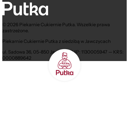
© 2026 Piekarnie Cukiernie Putka. Wszelkie prawa
zastrzeżone.
Piekarnie Cukiernie Putka z siedzibą w Jawczycach
ul. Sadowa 36, 05-850 Jawczyce NIP: 1130005947 — KRS:
0000889642