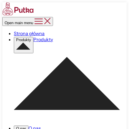
Open main menu
Strona główna
Produkty
Produkty
O nas
O nas