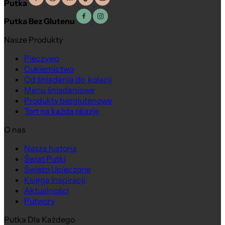
Putka
Putka Bez Glutenu
Nasze Produkty
Pieczywo
Cukiernictwo
Od śniadania do kolacji
Menu śniadaniowe
Produkty bezglutenowe
Tort na każdą okazję
O nas
Nasza historia
Świat Putki
Świeżo Upieczone
Księga Inspiracji
Aktualności
Putwory
Putka Dla Każdego