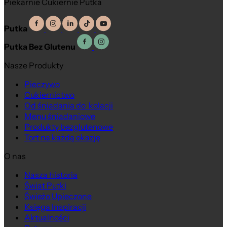
Piekarnie Cukiernie Putka
Putka
Putka Bez Glutenu
Nasze Produkty
Pieczywo
Cukiernictwo
Od śniadania do kolacji
Menu śniadaniowe
Produkty bezglutenowe
Tort na każdą okazję
O nas
Nasza historia
Świat Putki
Świeżo Upieczone
Księga Inspiracji
Aktualności