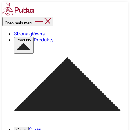
Open main menu
Strona główna
Produkty
Produkty
O nas
O nas