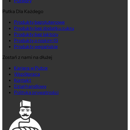
Putwory
Putka Dla Każdego
Produkty bezglutenowe
Produkty bez dodatku cukru
Produkty bez laktozy
Produkty o niskim IG
Produkty wegańskie
Zostań z nami na dłużej
Kariera w Putce
Współpraca
Kontakt
Dział handlowy
Polityka prywatności