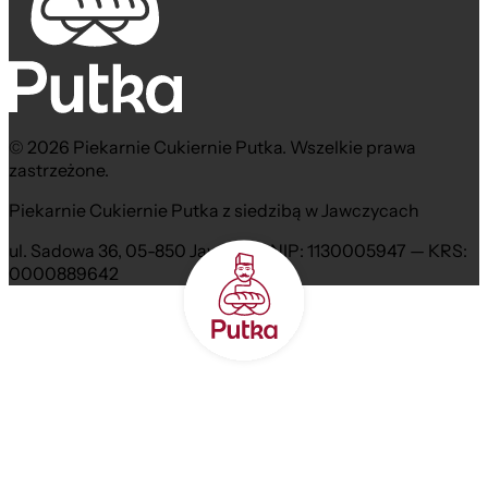
© 2026 Piekarnie Cukiernie Putka. Wszelkie prawa
zastrzeżone.
Piekarnie Cukiernie Putka z siedzibą w Jawczycach
ul. Sadowa 36, 05-850 Jawczyce NIP: 1130005947 — KRS:
0000889642