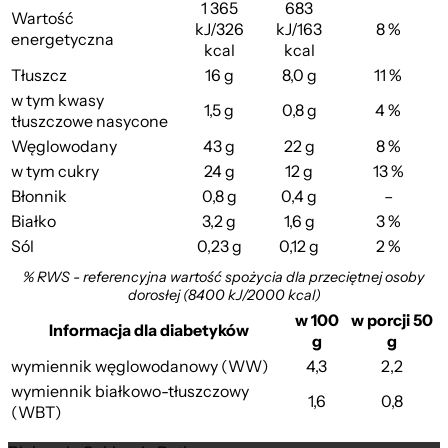
1 365
683
Wartość
kJ/326
kJ/163
8 %
energetyczna
kcal
kcal
Tłuszcz
16 g
8,0 g
11 %
w tym kwasy
1,5 g
0,8 g
4 %
tłuszczowe nasycone
Węglowodany
43 g
22 g
8 %
w tym cukry
24 g
12 g
13 %
Błonnik
0,8 g
0,4 g
–
Białko
3,2 g
1,6 g
3 %
Sól
0,23 g
0,12 g
2 %
% RWS - referencyjna wartość spożycia dla przeciętnej osoby
dorosłej (8400 kJ/2000 kcal)
w 100
w porcji 50
Informacja dla diabetyków
g
g
wymiennik węglowodanowy (WW)
4,3
2,2
wymiennik białkowo-tłuszczowy
1,6
0,8
(WBT)