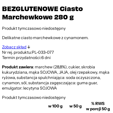
BEZGLUTENOWE Ciasto
Marchewkowe 280 g
Produkt tymczasowo niedostępny
Delikatne ciasto marchewkowe z cynamonem.
Zobacz skład
Nr rej. produktu:
PL-033-077
Termin przydatności:
6 dni
Produkt zawiera
: marchew (28,8%), cukier, skrobia
kukurydziana, mąka SOJOWA, JAJA, olej rzepakowy, mąka
ryżowa, substancja spulchniająca: soda oczyszczona,
cynamon, sól, substancja zagęsczająca: guma guar,
emulgator: lecytyna SOJOWA
Produkt tymczasowo niedostępny
% RWS
w 100 g
w 50 g
w porcji 50 g