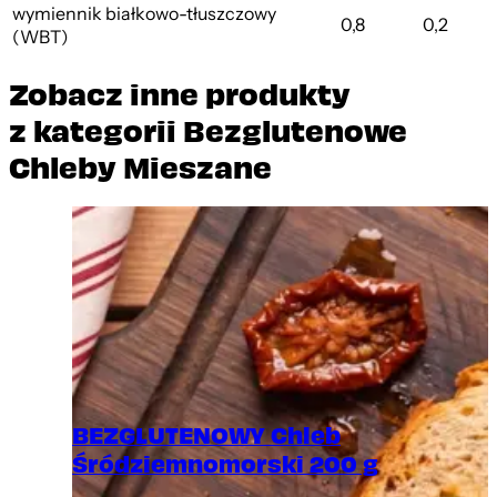
wymiennik białkowo-tłuszczowy
0,8
0,2
(WBT)
Zobacz inne produkty
z kategorii Bezglutenowe
Chleby Mieszane
BEZGLUTENOWY Chleb
Śródziemnomorski 200 g