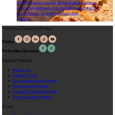
Chleb wypieczony ze skrobi kukurydzianej
oraz maki ryżowej, z dodatkiem suszonych
pomidorów i aromatycznych ziół.
Zobacz
Piekarnie Cukiernie Putka
Putka
Putka Bez Glutenu
Nasze Produkty
Pieczywo
Cukiernictwo
Od śniadania do kolacji
Menu śniadaniowe
Produkty bezglutenowe
Tort na każdą okazję
O nas