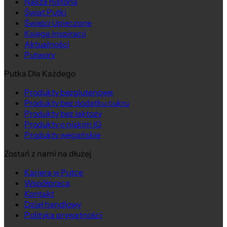
Nasza historia
Świat Putki
Świeżo Upieczone
Księga Inspiracji
Aktualności
Putwory
Putka Dla Każdego
Produkty bezglutenowe
Produkty bez dodatku cukru
Produkty bez laktozy
Produkty o niskim IG
Produkty wegańskie
Zostań z nami na dłużej
Kariera w Putce
Współpraca
Kontakt
Dział handlowy
Polityka prywatności