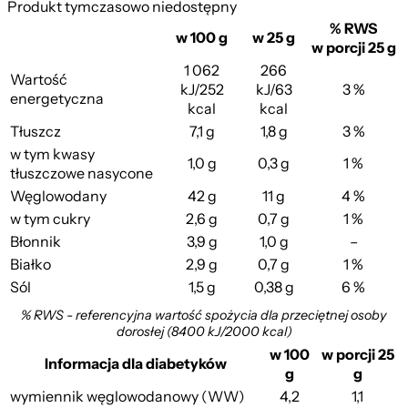
Produkt tymczasowo niedostępny
% RWS
w 100 g
w 25 g
w porcji 25 g
1 062
266
Wartość
kJ/252
kJ/63
3 %
energetyczna
kcal
kcal
Tłuszcz
7,1 g
1,8 g
3 %
w tym kwasy
1,0 g
0,3 g
1 %
tłuszczowe nasycone
Węglowodany
42 g
11 g
4 %
w tym cukry
2,6 g
0,7 g
1 %
Błonnik
3,9 g
1,0 g
–
Białko
2,9 g
0,7 g
1 %
Sól
1,5 g
0,38 g
6 %
% RWS - referencyjna wartość spożycia dla przeciętnej osoby
dorosłej (8400 kJ/2000 kcal)
w 100
w porcji 25
Informacja dla diabetyków
g
g
wymiennik węglowodanowy (WW)
4,2
1,1