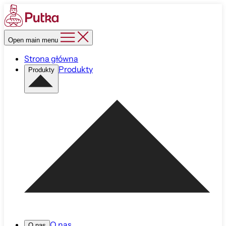
Open main menu
Strona główna
Produkty
Produkty
O nas
O nas