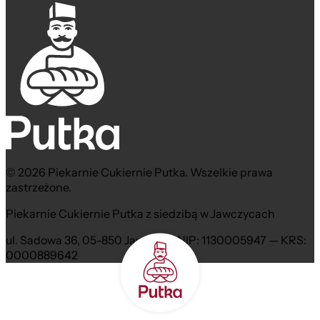
© 2026 Piekarnie Cukiernie Putka. Wszelkie prawa
zastrzeżone.
Piekarnie Cukiernie Putka z siedzibą w Jawczycach
ul. Sadowa 36, 05-850 Jawczyce NIP: 1130005947 — KRS:
0000889642