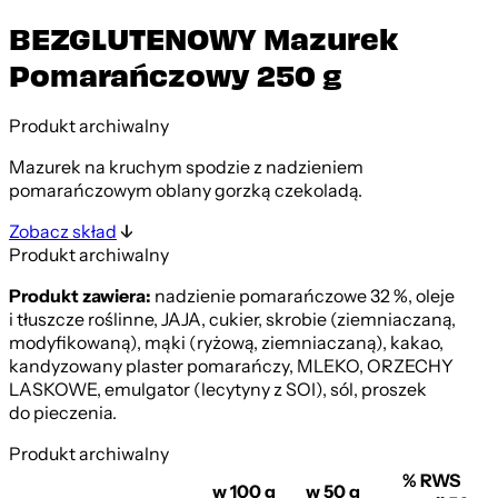
BEZGLUTENOWY Mazurek
Pomarańczowy 250 g
Produkt archiwalny
Mazurek na kruchym spodzie z nadzieniem
pomarańczowym oblany gorzką czekoladą.
Zobacz skład
Produkt archiwalny
Produkt zawiera:
nadzienie pomarańczowe 32 %, oleje
i tłuszcze roślinne, JAJA, cukier, skrobie (ziemniaczaną,
modyfikowaną), mąki (ryżową, ziemniaczaną), kakao,
kandyzowany plaster pomarańczy, MLEKO, ORZECHY
LASKOWE, emulgator (lecytyny z SOI), sól, proszek
do pieczenia.
Produkt archiwalny
% RWS
w 100 g
w 50 g