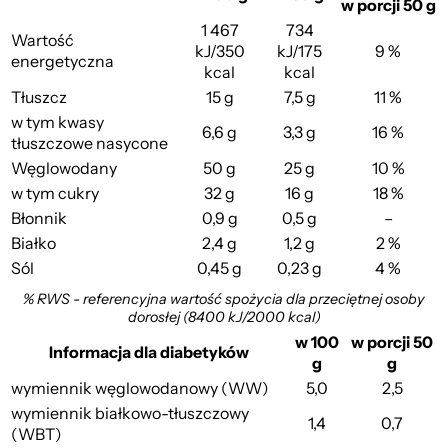
w porcji 50 g
1 467
734
Wartość
kJ/350
kJ/175
9 %
energetyczna
kcal
kcal
Tłuszcz
15 g
7,5 g
11 %
w tym kwasy
6,6 g
3,3 g
16 %
tłuszczowe nasycone
Węglowodany
50 g
25 g
10 %
w tym cukry
32 g
16 g
18 %
Błonnik
0,9 g
0,5 g
–
Białko
2,4 g
1,2 g
2 %
Sól
0,45 g
0,23 g
4 %
% RWS - referencyjna wartość spożycia dla przeciętnej osoby
dorosłej (8400 kJ/2000 kcal)
w 100
w porcji 50
Informacja dla diabetyków
g
g
wymiennik węglowodanowy (WW)
5,0
2,5
wymiennik białkowo-tłuszczowy
1,4
0,7
(WBT)