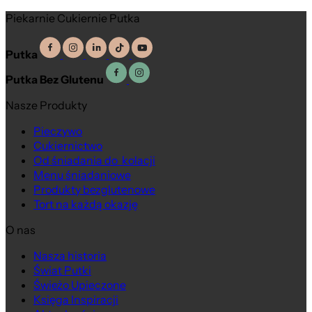
Piekarnie Cukiernie Putka
Putka
Putka Bez Glutenu
Nasze Produkty
Pieczywo
Cukiernictwo
Od śniadania do kolacji
Menu śniadaniowe
Produkty bezglutenowe
Tort na każdą okazję
O nas
Nasza historia
Świat Putki
Świeżo Upieczone
Księga Inspiracji