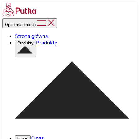
Open main menu
Strona główna
Produkty
Produkty
O nas
O nas