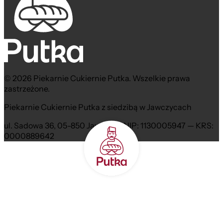
© 2026 Piekarnie Cukiernie Putka. Wszelkie prawa
zastrzeżone.
Piekarnie Cukiernie Putka z siedzibą w Jawczycach
ul. Sadowa 36, 05-850 Jawczyce NIP: 1130005947 — KRS:
0000889642