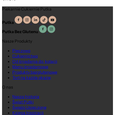
Piekarnie Cukiernie Putka
Putka
Putka Bez Glutenu
Nasze Produkty
Pieczywo
Cukiernictwo
Od śniadania do kolacji
Menu śniadaniowe
Produkty bezglutenowe
Tort na każdą okazję
O nas
Nasza historia
Świat Putki
Świeżo Upieczone
Księga Inspiracji