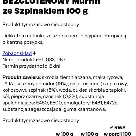
BEZGLUTENOWY Muffin
ze Szpinakiem 100 g
Produkt tymczasowo niedostępny
Delikatna muffinka ze szpinakiem, posypana chrupiącą
pikantną posypką.
Zobacz skład
Nr rej. produktu:
PL-033-067
Termin przydatności:
5 dni
Produkt zawiera
: skrobia ziemniaczana, mąka ryżowa,
JAJA, suszony pomidor (19%), oleje roślinne (rzepakowy,
kokosowy), szpinak (8%), woda, cukier, skorbia z tapioki,
sól, pieprz czarny, czosnek (0,2%), substancja
spulchniająca: E450, E500, emulgatory: E481, E472e,
substancja zagęszczająca: guma ksantanowa.
Produkt tymczasowo niedostępny
% RWS
w 100 g
w 100 g
w porcji 100