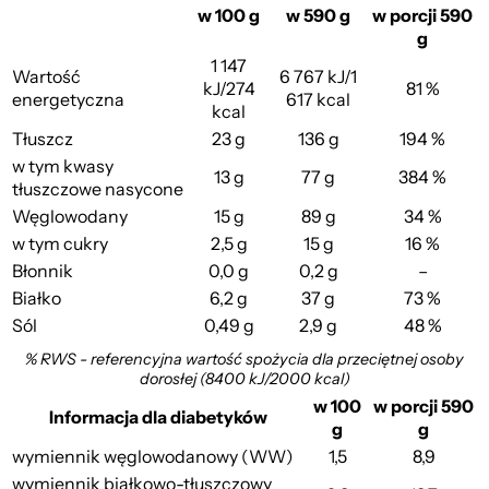
w 100 g
w 590 g
w porcji 590
g
1 147
Wartość
6 767 kJ/1
kJ/274
81 %
energetyczna
617 kcal
kcal
Tłuszcz
23 g
136 g
194 %
w tym kwasy
13 g
77 g
384 %
tłuszczowe nasycone
Węglowodany
15 g
89 g
34 %
w tym cukry
2,5 g
15 g
16 %
Błonnik
0,0 g
0,2 g
–
Białko
6,2 g
37 g
73 %
Sól
0,49 g
2,9 g
48 %
% RWS - referencyjna wartość spożycia dla przeciętnej osoby
dorosłej (8400 kJ/2000 kcal)
w 100
w porcji 590
Informacja dla diabetyków
g
g
wymiennik węglowodanowy (WW)
1,5
8,9
wymiennik białkowo-tłuszczowy