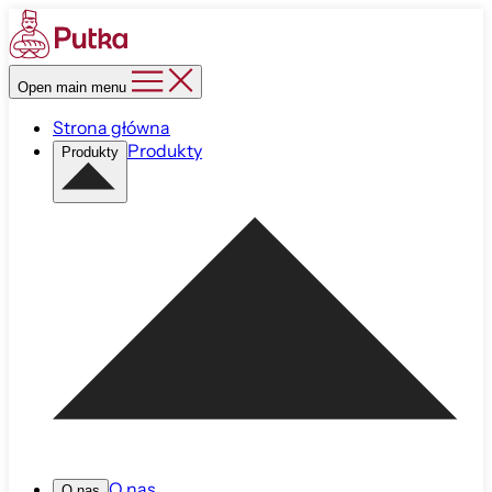
Open main menu
Strona główna
Produkty
Produkty
O nas
O nas