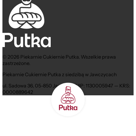
© 2026 Piekarnie Cukiernie Putka. Wszelkie prawa
zastrzeżone.
Piekarnie Cukiernie Putka z siedzibą w Jawczycach
ul. Sadowa 36, 05-850 Jawczyce NIP: 1130005947 — KRS:
0000889642