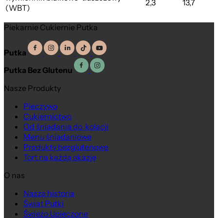
2,3
13,7
(WBT)
Piekarnie Cukiernie Putka
Putka
Putka Bez Glutenu
Nasze Produkty
Pieczywo
Cukiernictwo
Od śniadania do kolacji
Menu śniadaniowe
Produkty bezglutenowe
Tort na każdą okazję
O nas
Nasza historia
Świat Putki
Świeżo Upieczone