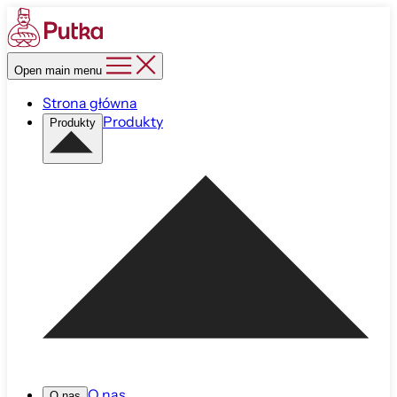
Open main menu
Strona główna
Produkty
Produkty
O nas
O nas