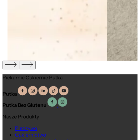
Piekarnie Cukiernie Putka
Putka
Putka Bez Glutenu
Nasze Produkty
Pieczywo
Cukiernictwo