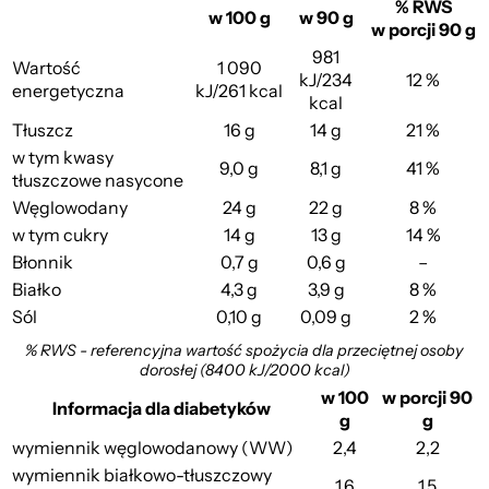
% RWS
w 100 g
w 90 g
w porcji 90 g
981
Wartość
1 090
kJ/234
12 %
energetyczna
kJ/261 kcal
kcal
Tłuszcz
16 g
14 g
21 %
w tym kwasy
9,0 g
8,1 g
41 %
tłuszczowe nasycone
Węglowodany
24 g
22 g
8 %
w tym cukry
14 g
13 g
14 %
Błonnik
0,7 g
0,6 g
–
Białko
4,3 g
3,9 g
8 %
Sól
0,10 g
0,09 g
2 %
% RWS - referencyjna wartość spożycia dla przeciętnej osoby
dorosłej (8400 kJ/2000 kcal)
w 100
w porcji 90
Informacja dla diabetyków
g
g
wymiennik węglowodanowy (WW)
2,4
2,2
wymiennik białkowo-tłuszczowy
1,6
1,5