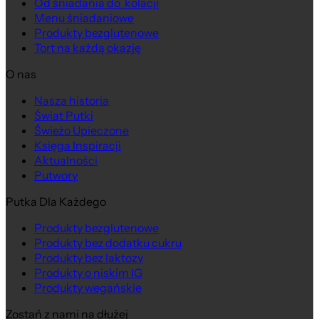
Od śniadania do kolacji
Menu śniadaniowe
Produkty bezglutenowe
Tort na każdą okazję
O nas
Nasza historia
Świat Putki
Świeżo Upieczone
Księga Inspiracji
Aktualności
Putwory
Putka Dla Każdego
Produkty bezglutenowe
Produkty bez dodatku cukru
Produkty bez laktozy
Produkty o niskim IG
Produkty wegańskie
Zostań z nami na dłużej