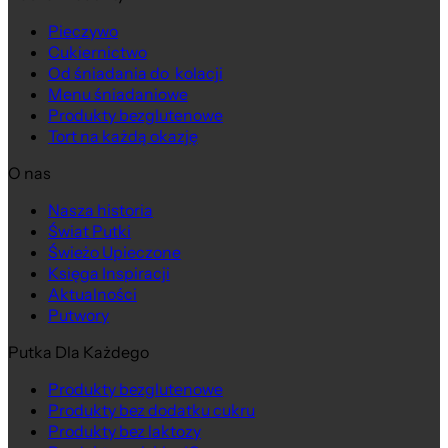
Pieczywo
Cukiernictwo
Od śniadania do kolacji
Menu śniadaniowe
Produkty bezglutenowe
Tort na każdą okazję
O nas
Nasza historia
Świat Putki
Świeżo Upieczone
Księga Inspiracji
Aktualności
Putwory
Putka Dla Każdego
Produkty bezglutenowe
Produkty bez dodatku cukru
Produkty bez laktozy