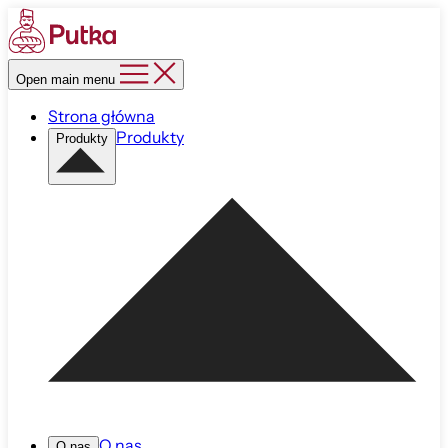
Open main menu
Strona główna
Produkty
Produkty
O nas
O nas