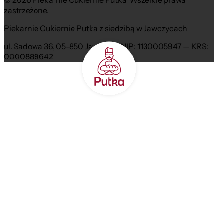
© 2026 Piekarnie Cukiernie Putka. Wszelkie prawa
zastrzeżone.
Piekarnie Cukiernie Putka z siedzibą w Jawczycach
ul. Sadowa 36, 05-850 Jawczyce NIP: 1130005947 — KRS:
0000889642