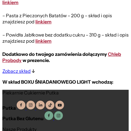
linkiem
– Pasta z Pieczonych Batatów – 200 g – skład i opis
znajdziesz pod
linkiem
– Powidła Jabłkowe bez dodatku cukru – 310 g – skład i opis
znajdziesz pod
linkiem
Dodatkowo do twojego zamówienia dołączymy
Chleb
Probody
w prezencie.
Zobacz skład
W skład BOXU ŚNIADANIOWEGO LIGHT wchodzą:
Piekarnie Cukiernie Putka
Putka
Putka Bez Glutenu
Nasze Produkty