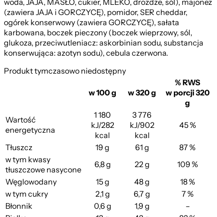
woda, JAJA, MASŁO, cukier, MLEKO, drożdże, sól), majonez
(zawiera JAJA i GORCZYCĘ), pomidor, SER cheddar,
ogórek konserwowy (zawiera GORCZYCĘ), sałata
karbowana, boczek pieczony (boczek wieprzowy, sól,
glukoza, przeciwutleniacz: askorbinian sodu, substancja
konserwująca: azotyn sodu), cebula czerwona.
Produkt tymczasowo niedostępny
% RWS
w 100 g
w 320 g
w porcji 320
g
1 180
3 776
Wartość
kJ/282
kJ/902
45 %
energetyczna
kcal
kcal
Tłuszcz
19 g
61 g
87 %
w tym kwasy
6,8 g
22 g
109 %
tłuszczowe nasycone
Węglowodany
15 g
48 g
18 %
w tym cukry
2,1 g
6,7 g
7 %
Błonnik
0,6 g
1,9 g
–