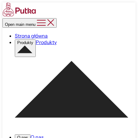
Open main menu
Strona główna
Produkty
Produkty
O nas
O nas