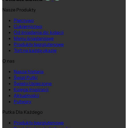
Nasze Produkty
Pieczywo
Cukiernictwo
Od śniadania do kolacji
Menu śniadaniowe
Produkty bezglutenowe
Tort na każdą okazję
O nas
Nasza historia
Świat Putki
Świeżo Upieczone
Księga Inspiracji
Aktualności
Putwory
Putka Dla Każdego
Produkty bezglutenowe