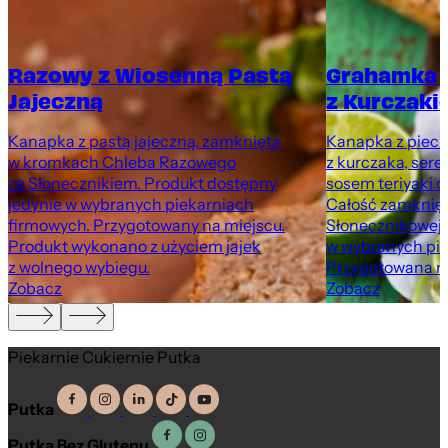
Razowy z Wiosenną Pastą
Grahamka 
Jajeczną
z Kurczaki
Kanapka z pastą jajeczną, zamknięta
Kanapka z pieczo
w kromkach Chleba Razowego
z kurczaka, sere
ze Słonecznikiem. Produkt dostępny
sosem teriyaki o
jedynie w wybranych piekarniach
Całość zamknię
firmowych. Przygotowany na miejscu.
Słonecznikowej.
Produkt wykonano z użyciem jajek
w wybranych pie
z wolnego wybiegu.
Przygotowana na
Zobacz
Zobacz
Piekarnie Cukiernie Putka
Putka
Putka Bez Glutenu