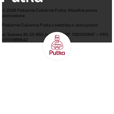
© 2026 Piekarnie Cukiernie Putka. Wszelkie prawa
zastrzeżone.
Piekarnie Cukiernie Putka z siedzibą w Jawczycach
ul. Sadowa 36, 05-850 Jawczyce NIP: 1130005947 — KRS:
0000889642