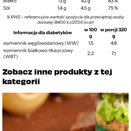
Białko
13 g
42 g
83 %
Sól
1,4 g
4,5 g
75 %
% RWS - referencyjna wartość spożycia dla przeciętnej osoby
dorosłej (8400 kJ/2000 kcal)
w 100
w porcji 320
Informacja dla diabetyków
g
g
wymiennik węglowodanowy (WW)
1,5
4,8
wymiennik białkowo-tłuszczowy
2,2
7,1
(WBT)
Zobacz inne produkty z tej
kategorii