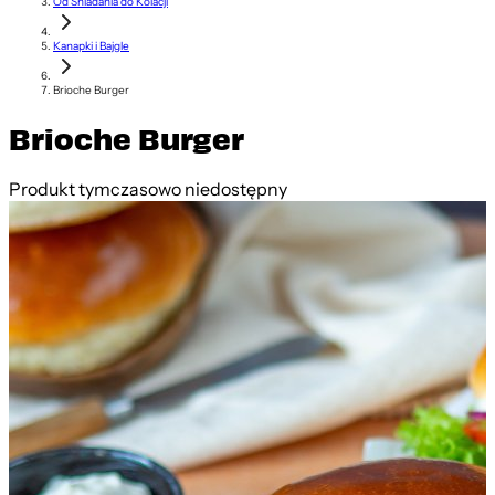
Od Śniadania do Kolacji
Kanapki i Bajgle
Brioche Burger
Brioche Burger
Produkt tymczasowo niedostępny